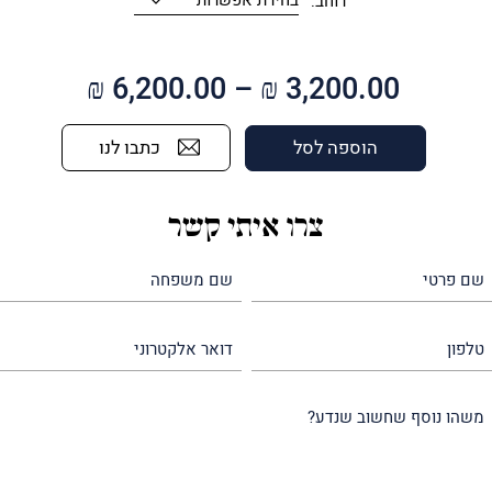
רוחב:
טווח
₪
6,200.00
–
₪
3,200.00
מחירים:
כתבו לנו
הוספה לסל
עד
צרו איתי קשר
שם
שם
פרטי
משפחה
(חובה)
(חובה)
טלפון
דואר
אלקטרוני
משהו
נוסף
שחשוב
שנדע?