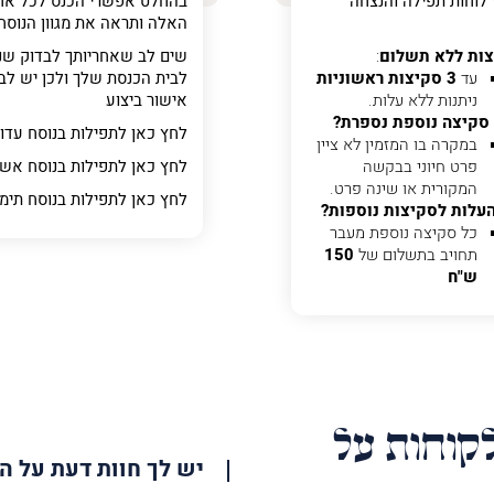
 לוחות תפילה והנצחה
בהחלט אפשרי הכנס לכל אח
האלה ותראה את מגוון הנוסח
ות ללא תשלום
:
שים לב שאחריותך לבדוק שנ
עד
3 סקיצות ראשוניות
לבית הכנסת שלך ולכן יש לבד
ניתנות ללא עלות.
אישור ביצוע
סקיצה נוספת נספרת?
לחץ כאן לתפילות בנוסח עדו
ר
במקרה בו המזמין לא ציין
פרט חיוני בבקשה
לחץ כאן לתפילות בנוסח אשכ
המקורית או שינה פרט.
לחץ כאן לתפילות בנוסח תימ
עלות לסקיצות נוספות?
כל סקיצה נוספת מעבר
תחויב בתשלום של
150
ש"ח
קוחות על
יש לך חוות דעת על ה