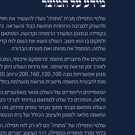
מידע על המוצר
שלטי התפילה מבית "מתניה" נועדו להעשיר את חווי
ולהעניק לסביבה הרוחנית תחושת כבוד והשראה. כל
בקפידה ובסגנון המשדר הרמוניה וקדושה, המותאם 
ולמקום בו הוא מוצב. השלט נושא את השם לוח קדיש
שלמה, המסמל את מהותו ואת מטרתו הברורה.
שלטים אלו מיוצרים מחומר פרספקס איכותי, המבט
לאורך זמן ונראות מרשימה. את מידות השלט ניתן ל
מנת להבטיח התאמה מיטבית ונראות מושלמת בחלל
המאפיינים הייחודיים של השלט מואר מאפשרים ה
מלאה, והופכים כל שלט למותאם במיוחד לצרכי הקהי
השלט מותאם ונבחר מתוך מבחר גוונים זמינים, מה
התאמה מלאה לסגנון ולעיצוב הכולל של בית הכנסת
שלטי התפילה של "מתניה" הם לא רק לוח תפילה, ה
בלתי נפרד מחוויית התפילה, דרך העיצוב יוצרים חיב