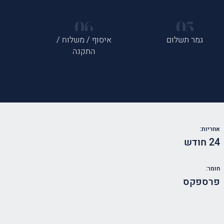
גמר תשלום
איסוף / משלוח /
התקנה
אחריות:
24 חודש
חומר:
פרספקס