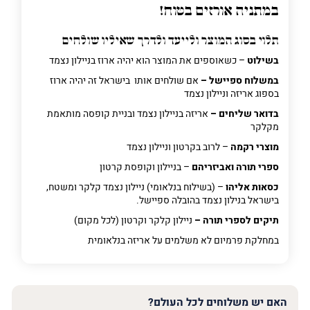
במתניה אורזים בטוח!
פרט על מה מדובר
תלוי בסוג המוצר ולייעד ולדרך שאיליו שולחים
בשילוט
– כשאוספים את המוצר הוא יהיה ארוז בניילון נצמד
במשלוח ספיישל –
אם שולחים אותו בישראל זה יהיה ארוז
בספוג אריזה וניילון נצמד
בדואר שליחים –
אריזה בניילון נצמד ובניית קופסה מותאמת
מקלקר
מוצרי רקמה
– לרוב בקרטון וניילון נצמד
ספרי תורה ואביזריהם
– בניילון וקופסת קרטון
כסאות אליהו
– (בשילוח בנלאומי) ניילון נצמד קלקר ומשטח,
בישראל בנילון נצמד בהובלה ספיישל.
תיקים לספרי תורה –
ניילון קלקר וקרטון (לכל מקום)
במחלקת פרמיום
לא משלמים על אריזה בנלאומית
האם יש משלוחים לכל העולם?