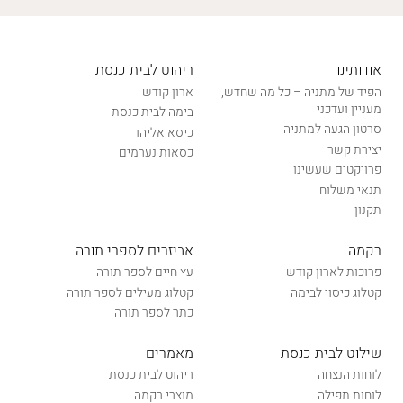
אודותינו
ריהוט לבית כנסת
הפיד של מתניה – כל מה שחדש,
ארון קודש
מעניין ועדכני
בימה לבית כנסת
סרטון הגעה למתניה
כיסא אליהו
יצירת קשר
כסאות נערמים
פרויקטים שעשינו
תנאי משלוח
תקנון
רקמה
אביזרים לספרי תורה
פרוכות לארון קודש
עץ חיים לספר תורה
קטלוג כיסוי לבימה
קטלוג מעילים לספר תורה
כתר לספר תורה
שילוט לבית כנסת
מאמרים
לוחות הנצחה
ריהוט לבית כנסת
לוחות תפילה
מוצרי רקמה