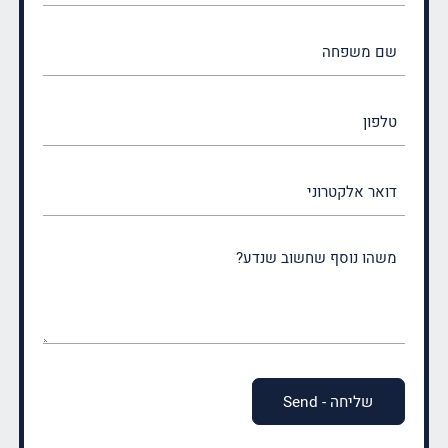
(חובה)
שם
משפחה
(חובה)
טלפון
דואר
אלקטרוני
משהו
נוסף
שחשוב
שנדע?
(חובה)