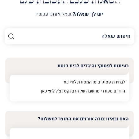
השאלות שלכם התשובות שלנו
יש לך שאלה?
שאל אותנו עכשיו
השם
שלך
האימייל
שלך
רעיונות לפסוקי והיגדים לבית כנסת
טלפון
(חובה)
לבחירת פסוקים מן המסורת לחץ
כאן
היגדים מעוררי מחשבה של הרב זקס זצ"ל לחץ
כאן
פרט
על
האם ובאיזו צורה אורזים את המוצר למשלוח?
מה
מדובר