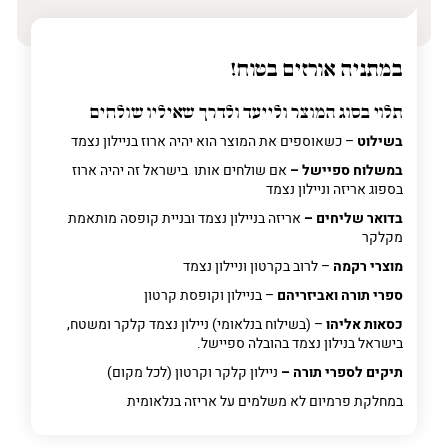
במתניה אורזים בטוח!
תלוי בסוג המוצר ולייעד ולדרך שאיליו שולחים
בשילוט
– כשאוספים את המוצר הוא יהיה ארוז בניילון נצמד
במשלוח ספיישל –
אם שולחים אותו בישראל זה יהיה ארוז
בספוג אריזה וניילון נצמד
בדואר שליחים –
אריזה בניילון נצמד ובניית קופסה מותאמת
מקלקר
מוצרי רקמה
– לרוב בקרטון וניילון נצמד
ספרי תורה ואביזריהם
– בניילון וקופסת קרטון
כסאות אליהו
– (בשילוח בנלאומי) ניילון נצמד קלקר ומשטח,
בישראל בנילון נצמד בהובלה ספיישל.
תיקים לספרי תורה –
ניילון קלקר וקרטון (לכל מקום)
במחלקת פרמיום
לא משלמים על אריזה בנלאומית