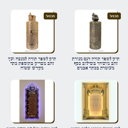
מבצע!
מבצע!
הביקורת שלך
*
שם
*
תיק לספר תורה דגם מנורת
תיק לספר תורה למנצח ועץ
זהב מושחר בשילוב כסף
זהב מבריק בתוספת כתר
מעוטרת בכתר אבנים
מקדש שטוח
אימייל
*
שמור בדפדפן זה את השם, האימייל והאתר שלי לפעם הבאה שאגיב.