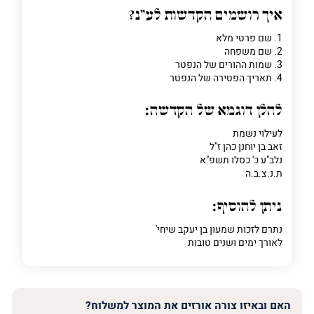
איך רושמים הקדשות לע"נ?
1. שם פרטי מלא
2. שם משפחה
פרט
3. שמות ההורים של הנפטר
על
4. תאריך הפטירה של הנפטר
מה
מדובר
להלן דוגמא של הקדשה:
לעילוי נשמת
פרט על מה מדובר
זאב בן יוחנן כהן ז"ל
נלב"ע כ' כסלו תשפ"א
ת.נ.צ.ב.ה
ניתן להוסיף:
נתרם לזכות שמעון בן יעקב שיחי'
לאורך ימים ושנים טובות
האם ובאיזו צורה אורזים את המוצר למשלוח?