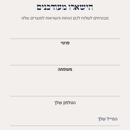
הישארו מעודכנים
מבטיחים לשלוח לכם הנחות והשראות למוצרים שלנו
השםש
לך
פרטי
משפחה
נייד
הטלפון שלך
האימייל
שלך
(חובה)