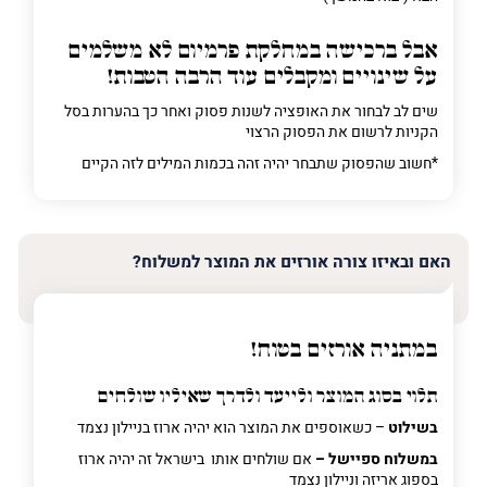
אבל ברכישה
במחלקת פרמיום
לא משלמים
על שינויים ומקבלים עוד הרבה הטבות!
שים לב לבחור את האופציה לשנות פסוק ואחר כך בהערות בסל
הקניות לרשום את הפסוק הרצוי
*חשוב שהפסוק שתבחר יהיה זהה בכמות המילים לזה הקיים
האם ובאיזו צורה אורזים את המוצר למשלוח?
במתניה אורזים בטוח!
תלוי בסוג המוצר ולייעד ולדרך שאיליו שולחים
בשילוט
– כשאוספים את המוצר הוא יהיה ארוז בניילון נצמד
במשלוח ספיישל –
אם שולחים אותו בישראל זה יהיה ארוז
בספוג אריזה וניילון נצמד