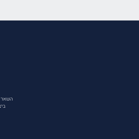
השאר 
ביצ