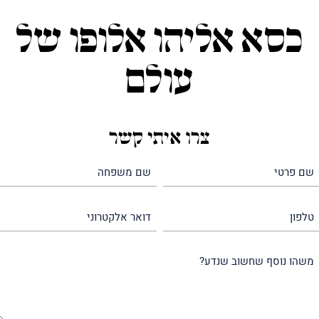
כסא אליהו אלופו של
עולם
צרו איתי קשר
שם
שם
פרטי
משפחה
(חובה)
(חובה)
טלפון
דואר
אלקטרוני
משהו
נוסף
שחשוב
שנדע?
(חובה)