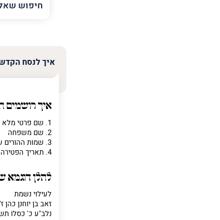
השם
שלך
טלפון
(חובה)
איך לנסח הקדש
פרט
על
איך רושמים ה
מה
מדובר
1. שם פרטי מלא
2. שם משפחה
3. שמות ההורים של הנפטר
4. תאריך הפטירה של הנפטר
פרט על מה מדוב
להלן דוגמא 
לעילוי נשמת
זאב בן יוחנן כהן ז"
נלב"ע כ' כסלו תש