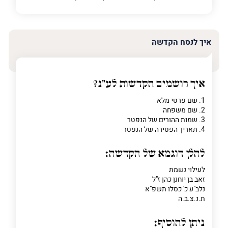
איך לנסח הקדשה
איך רושמים הקדשות לע"נ?
1. שם פרטי מלא
2. שם משפחה
3. שמות ההורים של הנפטר
4. תאריך הפטירה של הנפטר
להלן דוגמא של הקדשה:
לעילוי נשמת
זאב בן יוחנן כהן ז"ל
נלב"ע כ' כסלו תשפ"א
ת.נ.צ.ב.ה
ניתן להוסיף: