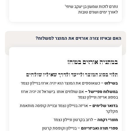
נתרם לזכות שמעון בן יעקב שיחי'
לאורך ימים ושנים טובות
האם ובאיזו צורה אורזים את המוצר למשלוח?
במתניה אורזים בטוח!
תלוי בסוג המוצר ולייעד ולדרך שאיליו שולחים
בשילוט
– כשאוספים את המוצר הוא יהיה ארוז בניילון נצמד
במשלוח ספיישל –
אם שולחים אותו בישראל זה יהיה ארוז
בספוג אריזה וניילון נצמד
בדואר שליחים –
אריזה בניילון נצמד ובניית קופסה מותאמת
מקלקר
מוצרי רקמה
– לרוב בקרטון וניילון נצמד
ספרי תורה ואביזריהם
– בניילון וקופסת קרטון