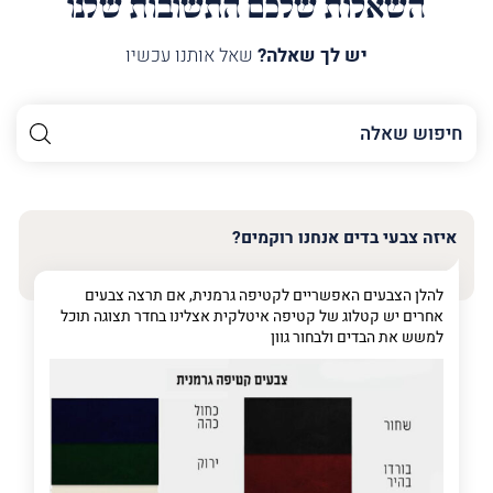
השאלות שלכם התשובות שלנו
יש לך שאלה?
שאל אותנו עכשיו
השם
שלך
האימייל
שלך
איזה צבעי בדים אנחנו רוקמים?
טלפון
(חובה)
להלן הצבעים האפשריים לקטיפה גרמנית, אם תרצה צבעים
אחרים יש קטלוג של קטיפה איטלקית אצלינו בחדר תצוגה תוכל
למשש את הבדים ולבחור גוון
פרט
על
מה
מדובר