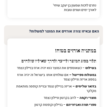
נתרם לזכות שמעון בן יעקב שיחי'
לאורך ימים ושנים טובות
האם ובאיזו צורה אורזים את המוצר למשלוח?
במתניה אורזים בטוח!
תלוי בסוג המוצר ולייעד ולדרך שאיליו שולחים
בשילוט
– כשאוספים את המוצר הוא יהיה ארוז בניילון נצמד
במשלוח ספיישל –
אם שולחים אותו בישראל זה יהיה ארוז
בספוג אריזה וניילון נצמד
בדואר שליחים –
אריזה בניילון נצמד ובניית קופסה מותאמת
מקלקר
מוצרי רקמה
– לרוב בקרטון וניילון נצמד
ספרי תורה ואביזריהם
– בניילון וקופסת קרטון