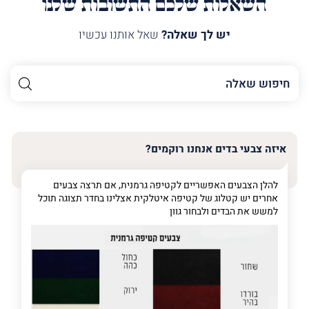
השאלות שלכם התשובות שלנו
יש לך שאלה?
שאל אותנו עכשיו
השם
שלך
האימייל
שלך
איזה צבעי בדים אנחנו רוקמים?
טלפון
(חובה)
להלן הצבעים האפשריים לקטיפה גרמנית, אם תרצה צבעים
אחרים יש קטלוג של קטיפה איטלקית אצלינו בחדר תצוגה תוכל
למשש את הבדים ולבחור גוון
פרט
על
מה
מדובר