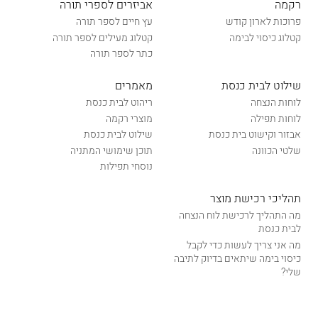
רקמה
אביזרים לספרי תורה
פרוכות לארון קודש
עץ חיים לספר תורה
קטלוג כיסוי לבימה
קטלוג מעילים לספר תורה
כתר לספר תורה
שילוט לבית כנסת
מאמרים
לוחות הנצחה
ריהוט לבית כנסת
לוחות תפילה
מוצרי רקמה
אבזור וקישוט בית כנסת
שילוט לבית כנסת
שלטי הכוונה
תוכן שימושי המתניה
נוסחי תפילות
תהליכי רכישת מוצר
מה התהליך לרכישת לוח הנצחה
לבית כנסת
מה אני צריך לעשות כדי לקבל
כיסוי בימה שיתאים בדיוק לתיבה
שלי?