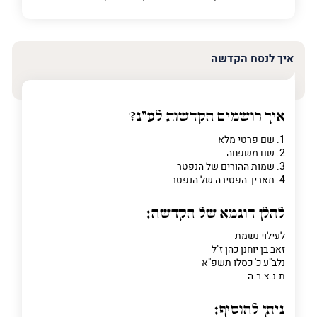
איך לנסח הקדשה
איך רושמים הקדשות לע"נ?
1. שם פרטי מלא
2. שם משפחה
3. שמות ההורים של הנפטר
4. תאריך הפטירה של הנפטר
להלן דוגמא של הקדשה:
לעילוי נשמת
זאב בן יוחנן כהן ז"ל
נלב"ע כ' כסלו תשפ"א
ת.נ.צ.ב.ה
ניתן להוסיף: