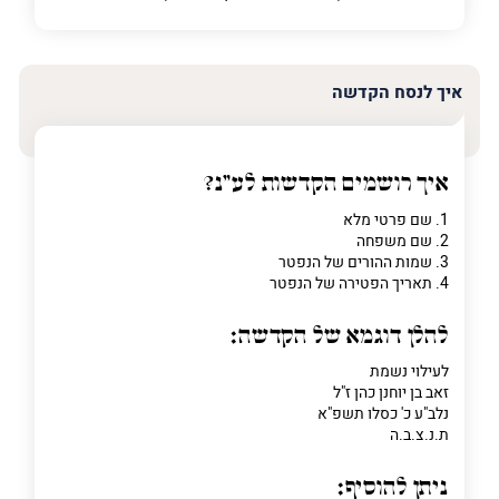
איך לנסח הקדשה
איך רושמים הקדשות לע"נ?
1. שם פרטי מלא
2. שם משפחה
3. שמות ההורים של הנפטר
4. תאריך הפטירה של הנפטר
להלן דוגמא של הקדשה:
לעילוי נשמת
זאב בן יוחנן כהן ז"ל
נלב"ע כ' כסלו תשפ"א
ת.נ.צ.ב.ה
ניתן להוסיף: