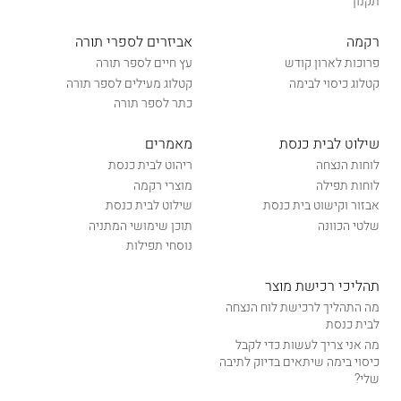
תקנון
רקמה
אביזרים לספרי תורה
פרוכות לארון קודש
עץ חיים לספר תורה
קטלוג כיסוי לבימה
קטלוג מעילים לספר תורה
כתר לספר תורה
שילוט לבית כנסת
מאמרים
לוחות הנצחה
ריהוט לבית כנסת
לוחות תפילה
מוצרי רקמה
אבזור וקישוט בית כנסת
שילוט לבית כנסת
שלטי הכוונה
תוכן שימושי המתניה
נוסחי תפילות
תהליכי רכישת מוצר
מה התהליך לרכישת לוח הנצחה
לבית כנסת
מה אני צריך לעשות כדי לקבל
כיסוי בימה שיתאים בדיוק לתיבה
שלי?