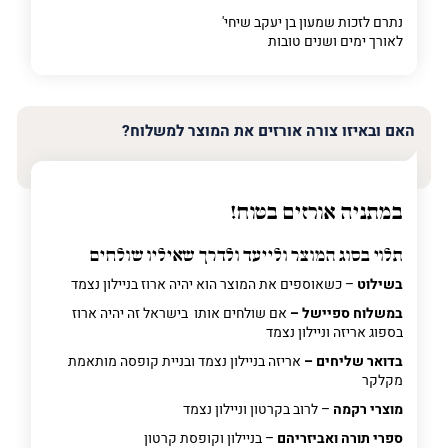
נתרם לזכות שמעון בן יעקב שיחי'
לאורך ימים ושנים טובות
האם ובאיזו צורה אורזים את המוצר למשלוח?
במתניה אורזים בטוח!
תלוי בסוג המוצר ולייעד ולדרך שאיליו שולחים
בשילוט
– כשאוספים את המוצר הוא יהיה ארוז בניילון נצמד
במשלוח ספיישל –
אם שולחים אותו בישראל זה יהיה ארוז
בספוג אריזה וניילון נצמד
בדואר שליחים –
אריזה בניילון נצמד ובניית קופסה מותאמת
מקלקר
מוצרי רקמה
– לרוב בקרטון וניילון נצמד
ספרי תורה ואביזריהם
– בניילון וקופסת קרטון