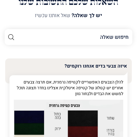
השאלות שלכם התשובות שלנו
יש לך שאלה?
שאל אותנו עכשיו
השם
שלך
האימייל
שלך
איזה צבעי בדים אנחנו רוקמים?
טלפון
(חובה)
להלן הצבעים האפשריים לקטיפה גרמנית, אם תרצה צבעים
אחרים יש קטלוג של קטיפה איטלקית אצלינו בחדר תצוגה תוכל
למשש את הבדים ולבחור גוון
פרט
על
מה
מדובר