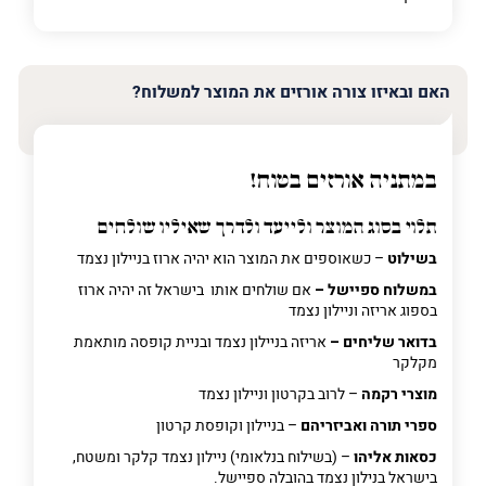
האם ובאיזו צורה אורזים את המוצר למשלוח?
במתניה אורזים בטוח!
תלוי בסוג המוצר ולייעד ולדרך שאיליו שולחים
בשילוט
– כשאוספים את המוצר הוא יהיה ארוז בניילון נצמד
במשלוח ספיישל –
אם שולחים אותו בישראל זה יהיה ארוז
בספוג אריזה וניילון נצמד
בדואר שליחים –
אריזה בניילון נצמד ובניית קופסה מותאמת
מקלקר
מוצרי רקמה
– לרוב בקרטון וניילון נצמד
ספרי תורה ואביזריהם
– בניילון וקופסת קרטון
כסאות אליהו
– (בשילוח בנלאומי) ניילון נצמד קלקר ומשטח,
בישראל בנילון נצמד בהובלה ספיישל.