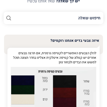
יש לך שאלה?
שאל אותנו עכשיו
השם
שלך
האימייל
שלך
איזה צבעי בדים אנחנו רוקמים?
טלפון
(חובה)
להלן הצבעים האפשריים לקטיפה גרמנית, אם תרצה צבעים
אחרים יש קטלוג של קטיפה איטלקית אצלינו בחדר תצוגה תוכל
למשש את הבדים ולבחור גוון
פרט
על
מה
מדובר
פרט על מה מדובר