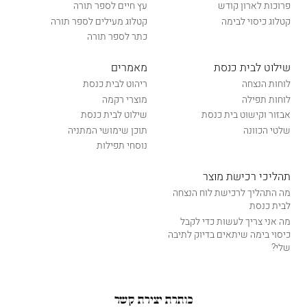
פרוכות לארון קודש
עץ חיים לספר תורה
קטלוג כיסוי לבימה
קטלוג מעילים לספר תורה
כתר לספר תורה
שילוט לבית כנסת
מאמרים
לוחות הנצחה
ריהוט לבית כנסת
לוחות תפילה
מוצרי רקמה
אבזור וקישוט בית כנסת
שילוט לבית כנסת
שלטי הכוונה
תוכן שימושי המתניה
נוסחי תפילות
תהליכי רכישת מוצר
מה התהליך לרכישת לוח הנצחה
לבית כנסת
מה אני צריך לעשות כדי לקבל
כיסוי בימה שיתאים בדיוק לתיבה
שלי?
כותרת יצירת קשר