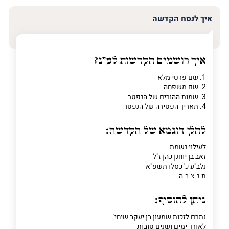
איך לנסח הקדשה
איך רושמים הקדשות לע"נ?
1. שם פרטי מלא
2. שם משפחה
3. שמות ההורים של הנפטר
4. תאריך הפטירה של הנפטר
להלן דוגמא של הקדשה:
לעילוי נשמת
זאב בן יוחנן כהן ז"ל
נלב"ע כ' כסלו תשפ"א
ת.נ.צ.ב.ה
ניתן להוסיף:
נתרם לזכות שמעון בן יעקב שיחי'
לאורך ימים ושנים טובות