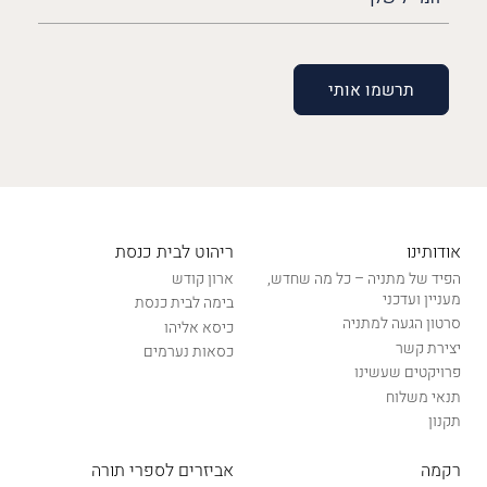
שלך
(חובה)
אודותינו
ריהוט לבית כנסת
הפיד של מתניה – כל מה שחדש,
ארון קודש
מעניין ועדכני
בימה לבית כנסת
סרטון הגעה למתניה
כיסא אליהו
יצירת קשר
כסאות נערמים
פרויקטים שעשינו
תנאי משלוח
תקנון
רקמה
אביזרים לספרי תורה