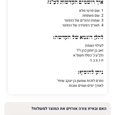
איך רושמים הקדשות לע"נ?
1. שם פרטי מלא
2. שם משפחה
3. שמות ההורים של הנפטר
4. תאריך הפטירה של הנפטר
להלן דוגמא של הקדשה:
לעילוי נשמת
זאב בן יוחנן כהן ז"ל
נלב"ע כ' כסלו תשפ"א
ת.נ.צ.ב.ה
ניתן להוסיף:
נתרם לזכות שמעון בן יעקב שיחי'
לאורך ימים ושנים טובות
האם ובאיזו צורה אורזים את המוצר למשלוח?