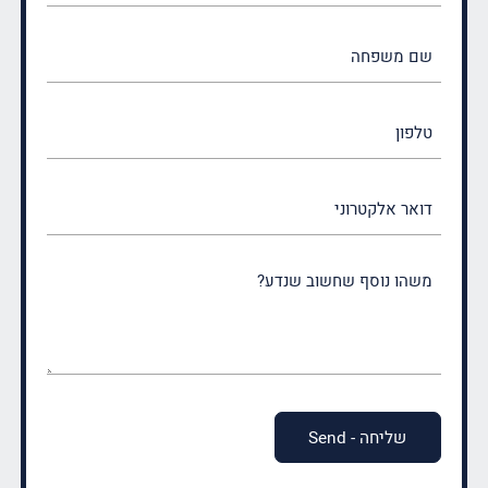
(חובה)
שם
משפחה
(חובה)
טלפון
דואר
אלקטרוני
משהו
נוסף
שחשוב
שנדע?
(חובה)