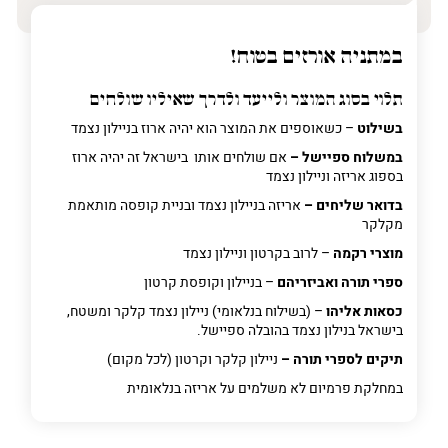
במתניה אורזים בטוח!
תלוי בסוג המוצר ולייעד ולדרך שאיליו שולחים
בשילוט
– כשאוספים את המוצר הוא יהיה ארוז בניילון נצמד
במשלוח ספיישל –
אם שולחים אותו בישראל זה יהיה ארוז
בספוג אריזה וניילון נצמד
בדואר שליחים –
אריזה בניילון נצמד ובניית קופסה מותאמת
מקלקר
מוצרי רקמה
– לרוב בקרטון וניילון נצמד
ספרי תורה ואביזריהם
– בניילון וקופסת קרטון
כסאות אליהו
– (בשילוח בנלאומי) ניילון נצמד קלקר ומשטח,
בישראל בנילון נצמד בהובלה ספיישל.
תיקים לספרי תורה –
ניילון קלקר וקרטון (לכל מקום)
במחלקת פרמיום
לא משלמים על אריזה בנלאומית