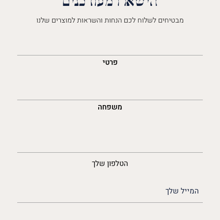
הישארו מעודכנים
מבטיחים לשלוח לכם הנחות והשראות למוצרים שלנו
השםש
לך
פרטי
משפחה
נייד
הטלפון שלך
האימייל
שלך
(חובה)