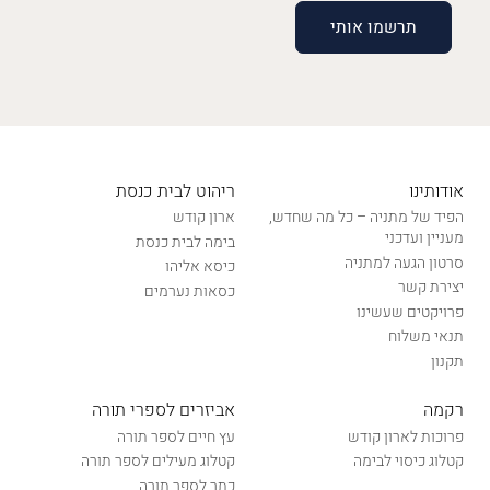
אודותינו
ריהוט לבית כנסת
הפיד של מתניה – כל מה שחדש,
ארון קודש
מעניין ועדכני
בימה לבית כנסת
סרטון הגעה למתניה
כיסא אליהו
יצירת קשר
כסאות נערמים
פרויקטים שעשינו
תנאי משלוח
תקנון
רקמה
אביזרים לספרי תורה
פרוכות לארון קודש
עץ חיים לספר תורה
קטלוג כיסוי לבימה
קטלוג מעילים לספר תורה
כתר לספר תורה