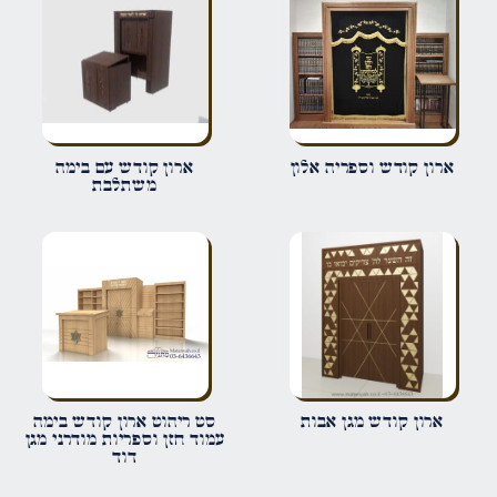
הביקורת שלך
*
פרט על מה מדובר
שם
*
ארון קודש וספריה אלון
ארון קודש עם בימה
משתלבת
אימייל
*
שמור בדפדפן זה את השם, האימייל והאתר שלי לפעם הבאה שאגיב.
ארון קודש מגן אבות
סט ריהוט ארון קודש בימה
עמוד חזן וספריות מודרני מגן
דוד