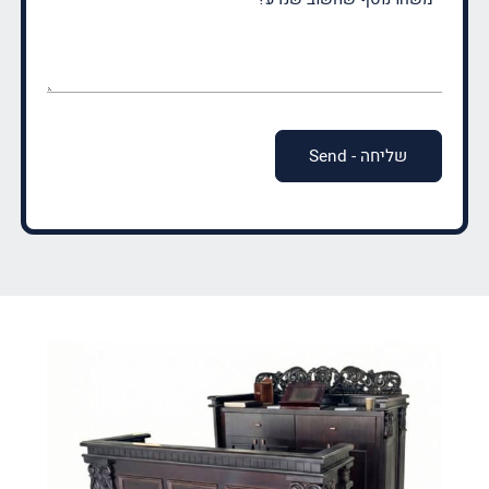
נוסף
שחשוב
שנדע?
(חובה)