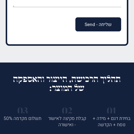
(חובה)
תהליך הרכישה, הייצור והאספקה
של המוצר:
בחירת דגם + מידה +
קבלת סקיצה לאישור
תשלום מקדמה 50%
נוסח + הקדשה
- ואישורה