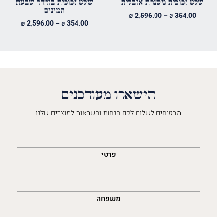
שלט זכוכית מסגרת אובלית
שלט זכוכית בורדר שבעת
המינים
טווח
₪
2,596.00
–
₪
354.00
טווח
₪
2,596.00
–
₪
354.00
מחירים:
מחירים:
עד
עד
הישארו מעודכנים
מבטיחים לשלוח לכם הנחות והשראות למוצרים שלנו
השםש
לך
פרטי
משפחה