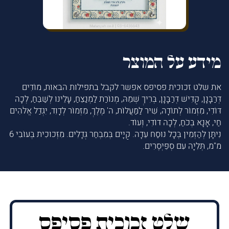
מידע על המוצר
את שלט זכוכית פסיפס אפשר לקבל בתפילות הבאות, מוֹדִים
דְּרַבָּנָן, קַדִּישׁ דְּרַבָּנָן, בְּרִיךְ שְׁמֵהּ, מְנוֹרַת לַמְנַצֵּחַ, עָלֵינוּ לְשַׁבֵּחַ, לְכָה
דּוֹדִי, מִזְמוֹר לְתוֹדָה, שִׁיר לַמַּעֲלוֹת, ה' מֶלֶךְ, מִזְמוֹר לְדָוִד, יִגְדַּל אֱלֹהִים
חַי, אָנָּא בְּכֹחַ, לְכָה דּוֹדִי, וְעוֹד.
נִיתָּן לְהַזְמִין בְּכָל נוּסַח עֵדָה. קַיָּים בְּמִבְחַר גְּדָלִים. מִזְּכוּכִית בְּעוֹבִי 6
מ"מ, תְּלִיָּה עִם סְפֵּיְסֶרִים.
שלט זכוכית פסיפס