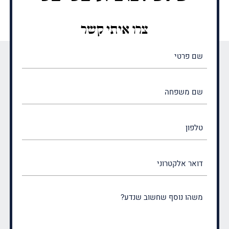
צרו איתי קשר
שם
פרטי
(חובה)
שם
משפחה
(חובה)
טלפון
דואר
אלקטרוני
משהו
נוסף
שחשוב
שנדע?