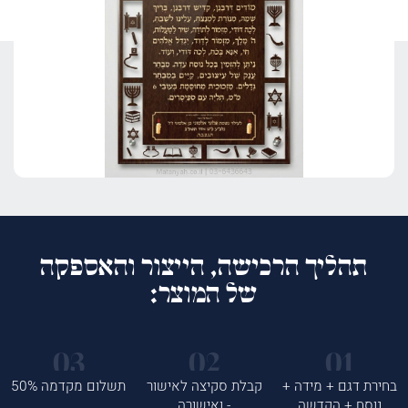
תהליך הרכישה, הייצור והאספקה
של המוצר:
בחירת דגם + מידה +
קבלת סקיצה לאישור
תשלום מקדמה 50%
נוסח + הקדשה
- ואישורה