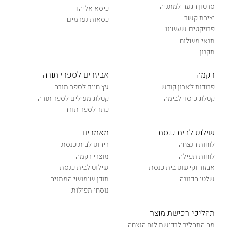
סרטון הגעה למתניה
כיסא אליהו
יצירת קשר
כסאות נערמים
פרויקטים שעשינו
תנאי משלוח
תקנון
רקמה
אביזרים לספרי תורה
פרוכות לארון קודש
עץ חיים לספר תורה
קטלוג כיסוי לבימה
קטלוג מעילים לספר תורה
כתר לספר תורה
שילוט לבית כנסת
מאמרים
לוחות הנצחה
ריהוט לבית כנסת
לוחות תפילה
מוצרי רקמה
אבזור וקישוט בית כנסת
שילוט לבית כנסת
שלטי הכוונה
תוכן שימושי המתניה
נוסחי תפילות
תהליכי רכישת מוצר
מה התהליך לרכישת לוח הנצחה