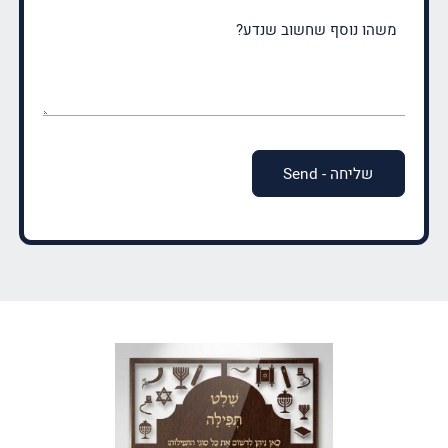
משהו
נוסף
שחשוב
שנדע?
(חובה)