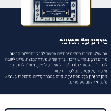
מידע על המוצר
את שלט זכוכית סמלים יהודיים אפשר לקבל בתפילות הבאות,
מוֹדִים דְּרַבָּנָן, קַדִּישׁ דְּרַבָּנָן, בְּרִיךְ שְׁמֵהּ, מְנוֹרַת לַמְנַצֵּחַ, עָלֵינוּ לְשַׁבֵּחַ,
לְכָה דּוֹדִי, מִזְמוֹר לְתוֹדָה, שִׁיר לַמַּעֲלוֹת, ה' מֶלֶךְ, מִזְמוֹר לְדָוִד, יִגְדַּל
אֱלֹהִים חַי, אָנָּא בְּכֹחַ, לְכָה דּוֹדִי, וְעוֹד.
נִיתָּן לְהַזְמִין בְּכָל נוּסַח עֵדָה. קַיָּים בְּמִבְחַר גְּדָלִים. מִזְּכוּכִית בְּעוֹבִי 6
מ"מ, תְּלִיָּה עִם סְפֵּיְסֶרִים.