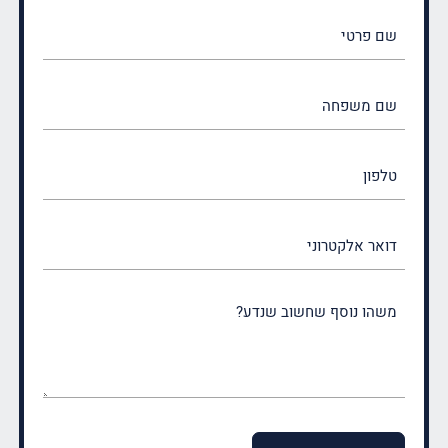
שם
פרטי
(חובה)
שם
משפחה
(חובה)
טלפון
דואר
אלקטרוני
משהו
נוסף
שחשוב
שנדע?
(חובה)