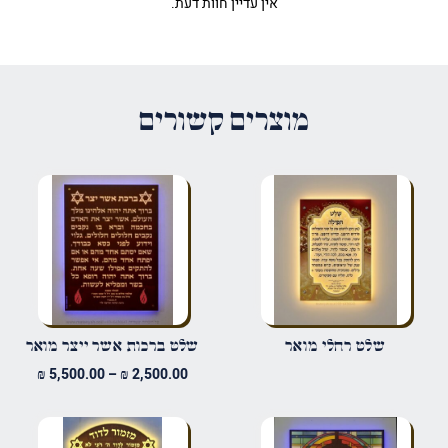
אין עדיין חוות דעת.
היה הראשון לכתוב סקירה “שלט
מסגרת עיטור שזור מואר”
האימייל לא יוצג באתר.
שדות החובה מסומנים
*
מוצרים קשורים
הדירוג שלך
*
הביקורת שלך
*
שם
*
שלט רחלי מואר
שלט ברכות אשר ייצר מואר
טווח
₪
5,500.00
–
₪
2,500.00
מחירים
אימייל
*
עד