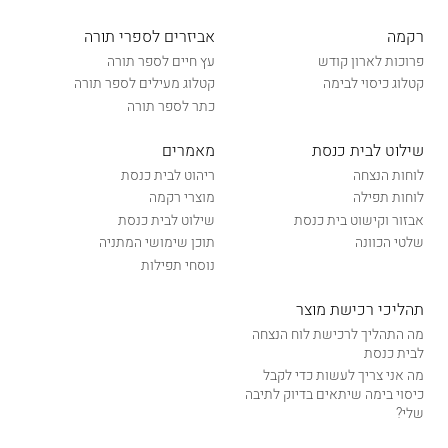
רקמה
אביזרים לספרי תורה
פרוכות לארון קודש
עץ חיים לספר תורה
קטלוג כיסוי לבימה
קטלוג מעילים לספר תורה
כתר לספר תורה
שילוט לבית כנסת
מאמרים
לוחות הנצחה
ריהוט לבית כנסת
לוחות תפילה
מוצרי רקמה
אבזור וקישוט בית כנסת
שילוט לבית כנסת
שלטי הכוונה
תוכן שימושי המתניה
נוסחי תפילות
תהליכי רכישת מוצר
מה התהליך לרכישת לוח הנצחה
לבית כנסת
מה אני צריך לעשות כדי לקבל
כיסוי בימה שיתאים בדיוק לתיבה
שלי?