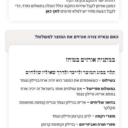
לתלות ישר ולמקם נכון על הקיר
כמובן שניתן לקבל שירות התקנה כולל הובלה בתשלום נפרד, כדי
לקבל הצעת מחיר יש למלא פרטים
לחץ כאן
האם ובאיזו צורה אורזים את המוצר למשלוח?
במתניה אורזים בטוח!
תלוי בסוג המוצר ולייעד ולדרך שאיליו שולחים
בשילוט
– כשאוספים את המוצר הוא יהיה ארוז בניילון נצמד
במשלוח ספיישל –
אם שולחים אותו בישראל זה יהיה ארוז
בספוג אריזה וניילון נצמד
בדואר שליחים –
אריזה בניילון נצמד ובניית קופסה מותאמת
מקלקר
מוצרי רקמה
– לרוב בקרטון וניילון נצמד
ספרי תורה ואביזריהם
– בניילון וקופסת קרטון