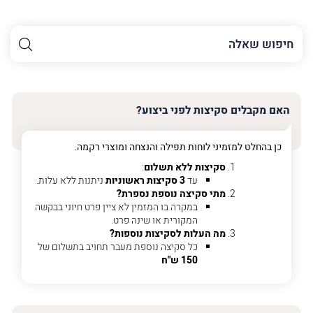
השם
שלך
האימייל
שלך
האם מקבלים סקיצות לפני ביצוע?
טלפון
(חובה)
כן בהחלט למזמיני לוחות תפילה והנצחה ומוצרי רקמה.
סקיצות ללא תשלום
:
עד
3 סקיצות ראשוניות
ניתנות ללא עלות.
מתי סקיצה נוספת נספרת?
פרט
במקרה בו המזמין לא ציין פרט חיוני בבקשה
על
המקורית או שינה פרט.
מה
מה העלות לסקיצות נוספות?
מדובר
כל סקיצה נוספת מעבר תחויב בתשלום של
150 ש"ח
פרט על מה מדובר