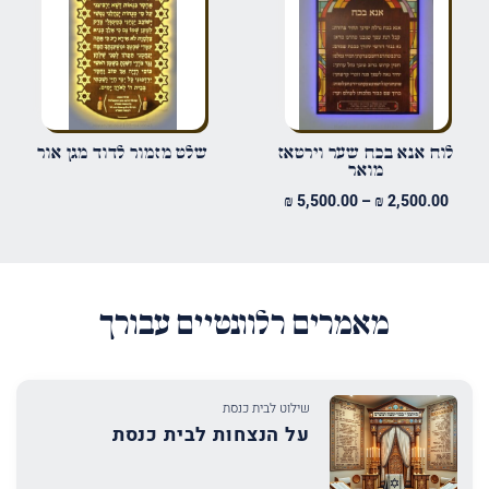
שמור בדפדפן זה את השם, האימייל והאתר שלי לפעם הבאה שאגיב.
לוח אנא בכח שער וירטאז
שלט מזמור לדוד מגן אור
מואר
טווח
₪
5,500.00
–
₪
2,500.00
מחירים:
עד
מאמרים רלוונטיים עבורך
שילוט לבית כנסת
על הנצחות לבית כנסת