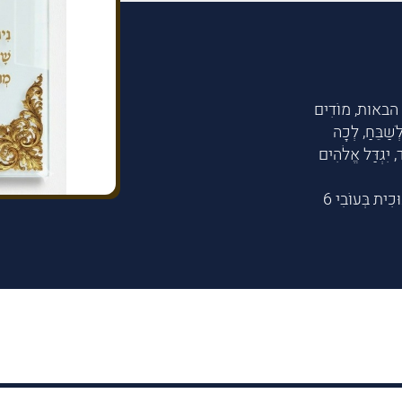
אות, מוֹדִים
 לְשַׁבֵּחַ, לְכָה
, יִגְדַּל אֱלֹהִים
נִיתָּן לְהַזְמִין בְּכָל נוּסַח עֵדָה. קַיָּים בְּמִבְחַר גְּדָלִים. מִזְּכוּכִית בְּעוֹבִי 6