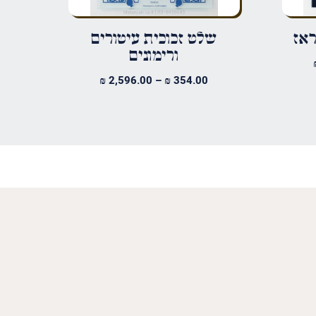
ראז
שלט זכוכית עיטורים
ורימונים
טווח
מחירים:
טווח
₪
2,596.00
–
₪
354.00
מחירים:
עד
עד