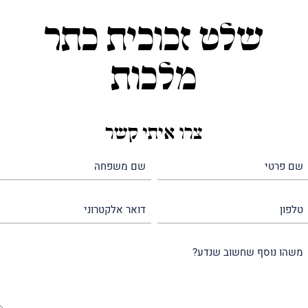
שלט זכוכית כתר
מלכות
צרו איתי קשר
שם
שם
פרטי
משפחה
(חובה)
(חובה)
טלפון
דואר
אלקטרוני
משהו
נוסף
שחשוב
שנדע?
(חובה)