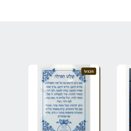
ת”
מבצע!