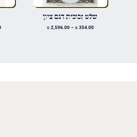
שלט זכוכית דגם ציון
טווח
0
₪
2,596.00
–
₪
354.00
מחירים:
עד