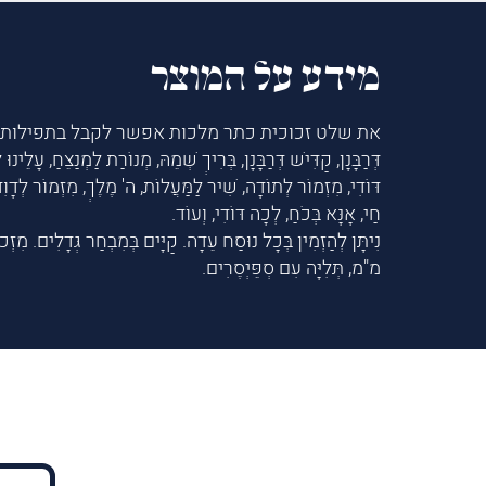
מידע על המוצר
את שלט זכוכית כתר מלכות אפשר לקבל בתפילות הב
דְּרַבָּנָן, קַדִּישׁ דְּרַבָּנָן, בְּרִיךְ שְׁמֵהּ, מְנוֹרַת לַמְנַצֵּחַ, עָלֵינוּ
דּוֹדִי, מִזְמוֹר לְתוֹדָה, שִׁיר לַמַּעֲלוֹת, ה' מֶלֶךְ, מִזְמוֹר לְדָוִד
חַי, אָנָּא בְּכֹחַ, לְכָה דּוֹדִי, וְעוֹד.
מ"מ, תְּלִיָּה עִם סְפֵּיְסֶרִים.