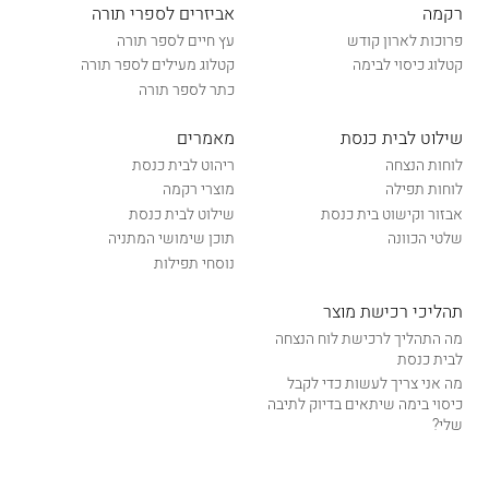
רקמה
אביזרים לספרי תורה
פרוכות לארון קודש
עץ חיים לספר תורה
קטלוג כיסוי לבימה
קטלוג מעילים לספר תורה
כתר לספר תורה
שילוט לבית כנסת
מאמרים
לוחות הנצחה
ריהוט לבית כנסת
לוחות תפילה
מוצרי רקמה
אבזור וקישוט בית כנסת
שילוט לבית כנסת
שלטי הכוונה
תוכן שימושי המתניה
נוסחי תפילות
תהליכי רכישת מוצר
מה התהליך לרכישת לוח הנצחה
לבית כנסת
מה אני צריך לעשות כדי לקבל
כיסוי בימה שיתאים בדיוק לתיבה
שלי?