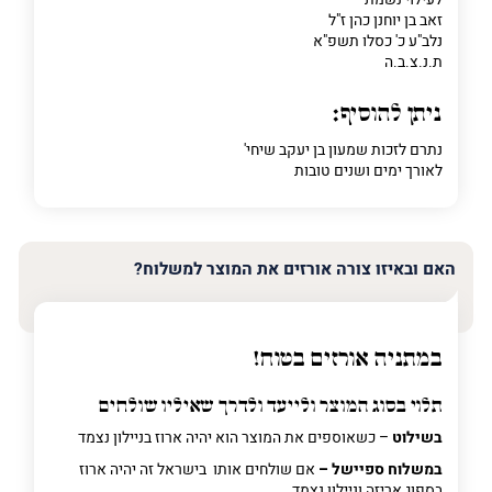
זאב בן יוחנן כהן ז"ל
נלב"ע כ' כסלו תשפ"א
ת.נ.צ.ב.ה
ניתן להוסיף:
נתרם לזכות שמעון בן יעקב שיחי'
לאורך ימים ושנים טובות
האם ובאיזו צורה אורזים את המוצר למשלוח?
במתניה אורזים בטוח!
תלוי בסוג המוצר ולייעד ולדרך שאיליו שולחים
בשילוט
– כשאוספים את המוצר הוא יהיה ארוז בניילון נצמד
במשלוח ספיישל –
אם שולחים אותו בישראל זה יהיה ארוז
בספוג אריזה וניילון נצמד