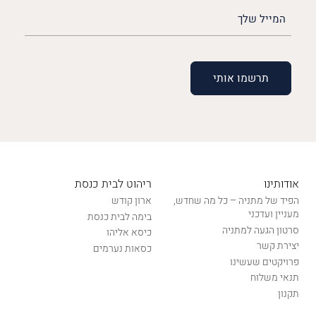
האימייל
שלך
(חובה)
אודותינו
ריהוט לבית כנסת
הפיד של מתניה – כל מה שחדש,
ארון קודש
מעניין ועדכני
בימה לבית כנסת
סרטון הגעה למתניה
כיסא אליהו
יצירת קשר
כסאות נערמים
פרויקטים שעשינו
תנאי משלוח
תקנון