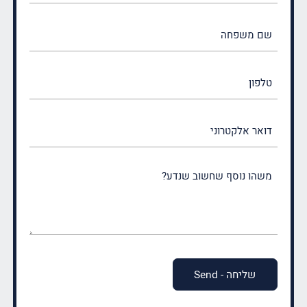
(חובה)
שם
משפחה
(חובה)
טלפון
דואר
אלקטרוני
משהו
נוסף
שחשוב
שנדע?
(חובה)