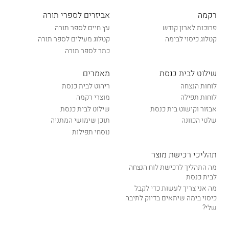
רקמה
אביזרים לספרי תורה
פרוכות לארון קודש
עץ חיים לספר תורה
קטלוג כיסוי לבימה
קטלוג מעילים לספר תורה
כתר לספר תורה
שילוט לבית כנסת
מאמרים
לוחות הנצחה
ריהוט לבית כנסת
לוחות תפילה
מוצרי רקמה
אבזור וקישוט בית כנסת
שילוט לבית כנסת
שלטי הכוונה
תוכן שימושי המתניה
נוסחי תפילות
תהליכי רכישת מוצר
מה התהליך לרכישת לוח הנצחה
לבית כנסת
מה אני צריך לעשות כדי לקבל
כיסוי בימה שיתאים בדיוק לתיבה
שלי?