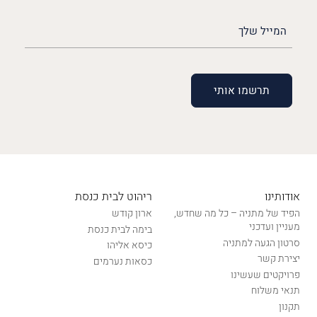
האימייל
שלך
(חובה)
אודותינו
ריהוט לבית כנסת
הפיד של מתניה – כל מה שחדש,
ארון קודש
מעניין ועדכני
בימה לבית כנסת
סרטון הגעה למתניה
כיסא אליהו
יצירת קשר
כסאות נערמים
פרויקטים שעשינו
תנאי משלוח
תקנון