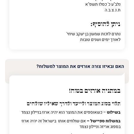
נלב"ע כ' כסלו תשפ"א
ת.נ.צ.ב.ה
ניתן להוסיף:
נתרם לזכות שמעון בן יעקב שיחי'
לאורך ימים ושנים טובות
האם ובאיזו צורה אורזים את המוצר למשלוח?
במתניה אורזים בטוח!
תלוי בסוג המוצר ולייעד ולדרך שאיליו שולחים
בשילוט
– כשאוספים את המוצר הוא יהיה ארוז בניילון נצמד
במשלוח ספיישל –
אם שולחים אותו בישראל זה יהיה ארוז
בספוג אריזה וניילון נצמד