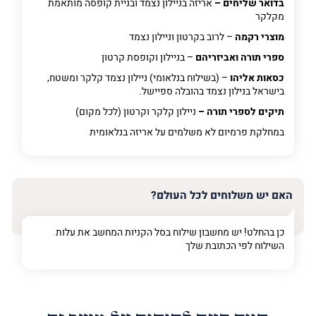
בדואר שליחים –
אריזה בניילון נצמד ובניית קופסה מותאמת
מקלקר
מוצרי רקמה
– לרוב בקרטון וניילון נצמד
ספרי תורה ואביזריהם
– בניילון וקופסת קרטון
כסאות אליהו
– (בשילוח בנלאומי) ניילון נצמד קלקר ומשטח,
בישראל בנילון נצמד בהובלה ספיישל.
תיקים לספרי תורה –
ניילון קלקר וקרטון (לכל מקום)
במחלקת פרמיום
לא משלמים על אריזה בנלאומית
האם יש משלוחים לכל העולם?
כן בהחלט! יש מחשבון שילוח בסל הקניות המחשב את עלות
השילוח לפי הכתובת שלך