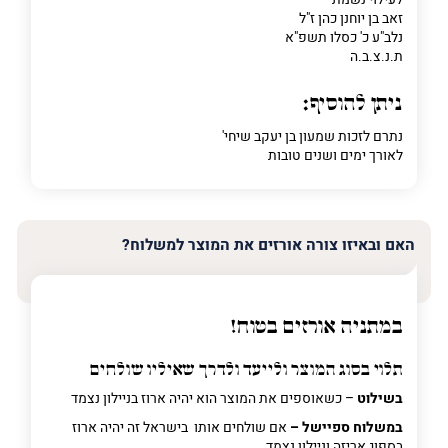
זאב בן יוחנן כהן ז"ל
נלב"ע כ' כסלו תשפ"א
ת.נ.צ.ב.ה
ניתן להוסיף:
נתרם לזכות שמעון בן יעקב שיחי'
לאורך ימים ושנים טובות
האם ובאיזו צורה אורזים את המוצר למשלוח?
במתניה אורזים בטוח!
תלוי בסוג המוצר ולייעד ולדרך שאיליו שולחים
בשילוט
– כשאוספים את המוצר הוא יהיה ארוז בניילון נצמד
במשלוח ספיישל –
אם שולחים אותו בישראל זה יהיה ארוז
בספוג אריזה וניילון נצמד