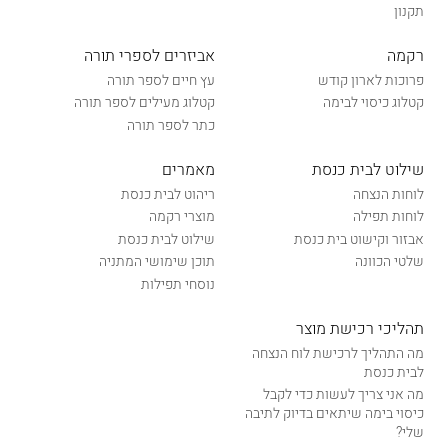
תקנון
רקמה
אביזרים לספרי תורה
פרוכות לארון קודש
עץ חיים לספר תורה
קטלוג כיסוי לבימה
קטלוג מעילים לספר תורה
כתר לספר תורה
שילוט לבית כנסת
מאמרים
לוחות הנצחה
ריהוט לבית כנסת
לוחות תפילה
מוצרי רקמה
אבזור וקישוט בית כנסת
שילוט לבית כנסת
שלטי הכוונה
תוכן שימושי המתניה
נוסחי תפילות
תהליכי רכישת מוצר
מה התהליך לרכישת לוח הנצחה
לבית כנסת
מה אני צריך לעשות כדי לקבל
כיסוי בימה שיתאים בדיוק לתיבה
שלי?