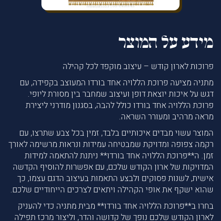
מידע על המוצר
פרוכות לארון קודש – עיצוב מוקפד לכל קהילה
מתניה מציעה פרוכת הללויה אחד בורדו המעוצב בקפידה, עם
דגש על איכות יוצאת דופן ועיצוב שמחבר בין מסורת ליופי.
פרוכת הללויה אחד בורדו כולל להבה, בסגנון מודרני ליצירת
מראה מרהיב ומעורר השראה.
המוצר עשוי מבדים איכותיים בלבד, זמין בכל צבע שתרצו, עם
רקמה צפופה ומדויקת שמבטיחה עמידות ונראות מרשימה לאורך
זמן. ה**פרוכת הללויה אחד בורדו** ניתנת להתאמה למידות
המדויקות של ארון הקודש שלכם, עם אפשרות להוסיף הקדשה
אישית, לשנות פסוקים ולבצע התאמות בעיצוב הדגם עצמו, כך
שהוא ישקף את אופי הקהילה ויתאים לצרכים הייחודיים שלכם.
בחרו ב**פרוכת הללויה אחד בורדו** מבית מתניה כדי להעניק
לארון הקודש שלכם נופך של קדושה והדר, וליצור מרכז תפילה