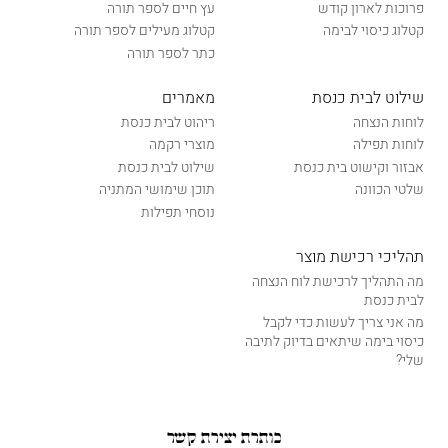
פרוכות לארון קודש
עץ חיים לספר תורה
קטלוג כיסוי לבימה
קטלוג מעילים לספר תורה
כתר לספר תורה
שילוט לבית כנסת
מאמרים
לוחות הנצחה
ריהוט לבית כנסת
לוחות תפילה
מוצרי רקמה
אבזור וקישוט בית כנסת
שילוט לבית כנסת
שלטי הכוונה
תוכן שימושי המתניה
נוסחי תפילות
תהליכי רכישת מוצר
מה התהליך לרכישת לוח הנצחה
לבית כנסת
מה אני צריך לעשות כדי לקבל
כיסוי בימה שיתאים בדיוק לתיבה
שלי?
כותרת יצירת קשר