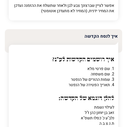
אפשר לציין שברצונך צבע לבן ולאחר שתשלח את ההזמנה נעדכן
את המחיר ידנית, (המחיר לא מתעדכן אוטומטי)
איך לנסח הקדשה
איך רושמים הקדשות לע"נ?
1. שם פרטי מלא
2. שם משפחה
3. שמות ההורים של הנפטר
4. תאריך הפטירה של הנפטר
להלן דוגמא של הקדשה:
לעילוי נשמת
זאב בן יוחנן כהן ז"ל
נלב"ע כ' כסלו תשפ"א
ת.נ.צ.ב.ה