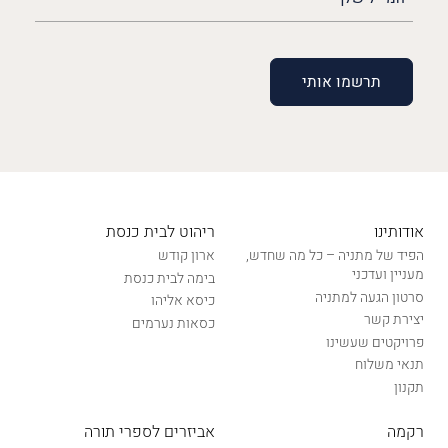
שלך
(חובה)
אודותינו
ריהוט לבית כנסת
הפיד של מתניה – כל מה שחדש,
ארון קודש
מעניין ועדכני
בימה לבית כנסת
סרטון הגעה למתניה
כיסא אליהו
יצירת קשר
כסאות נערמים
פרויקטים שעשינו
תנאי משלוח
תקנון
רקמה
אביזרים לספרי תורה