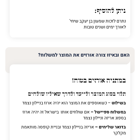
ניתן להוסיף:
נתרם לזכות שמעון בן יעקב שיחי'
לאורך ימים ושנים טובות
האם ובאיזו צורה אורזים את המוצר למשלוח?
במתניה אורזים בטוח!
תלוי בסוג המוצר ולייעד ולדרך שאיליו שולחים
בשילוט
– כשאוספים את המוצר הוא יהיה ארוז בניילון נצמד
במשלוח ספיישל –
אם שולחים אותו בישראל זה יהיה ארוז
בספוג אריזה וניילון נצמד
בדואר שליחים –
אריזה בניילון נצמד ובניית קופסה מותאמת
מקלקר