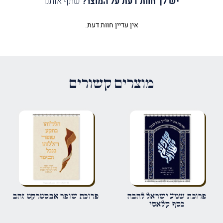
יש לך חוות דעת על המוצר?
שתף אותנו
אין עדיין חוות דעת.
היה הראשון לכתוב סקירה “פרוכת
הללויה אחד בורדו”
האימייל לא יוצג באתר.
שדות החובה מסומנים
*
מוצרים קשורים
הדירוג שלך
*
הביקורת שלך
*
שם
*
פרוכת שמע ישראל להבה
פרוכת שופר אבסטרקט זהב
כסף קלאסי