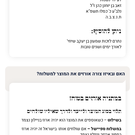
זאב בן יוחנן כהן ז"ל
נלב"ע כ' כסלו תשפ"א
ת.נ.צ.ב.ה
ניתן להוסיף:
נתרם לזכות שמעון בן יעקב שיחי'
לאורך ימים ושנים טובות
האם ובאיזו צורה אורזים את המוצר למשלוח?
במתניה אורזים בטוח!
תלוי בסוג המוצר ולייעד ולדרך שאיליו שולחים
בשילוט
– כשאוספים את המוצר הוא יהיה ארוז בניילון נצמד
במשלוח ספיישל –
אם שולחים אותו בישראל זה יהיה ארוז
בספוג אריזה וניילון נצמד