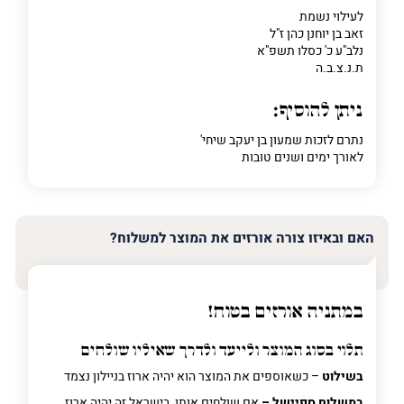
לעילוי נשמת
זאב בן יוחנן כהן ז"ל
נלב"ע כ' כסלו תשפ"א
ת.נ.צ.ב.ה
ניתן להוסיף:
נתרם לזכות שמעון בן יעקב שיחי'
לאורך ימים ושנים טובות
האם ובאיזו צורה אורזים את המוצר למשלוח?
במתניה אורזים בטוח!
תלוי בסוג המוצר ולייעד ולדרך שאיליו שולחים
בשילוט
– כשאוספים את המוצר הוא יהיה ארוז בניילון נצמד
במשלוח ספיישל –
אם שולחים אותו בישראל זה יהיה ארוז