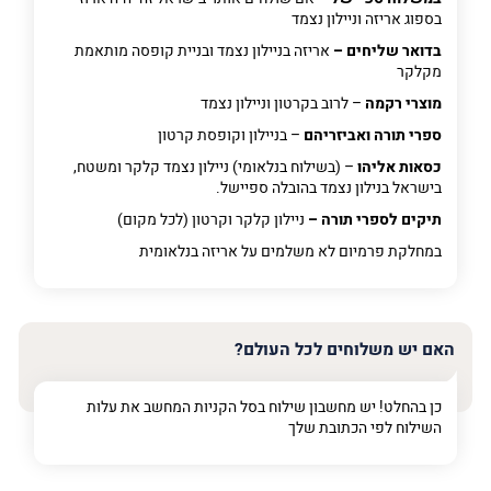
בספוג אריזה וניילון נצמד
בדואר שליחים –
אריזה בניילון נצמד ובניית קופסה מותאמת
מקלקר
מוצרי רקמה
– לרוב בקרטון וניילון נצמד
ספרי תורה ואביזריהם
– בניילון וקופסת קרטון
כסאות אליהו
– (בשילוח בנלאומי) ניילון נצמד קלקר ומשטח,
בישראל בנילון נצמד בהובלה ספיישל.
תיקים לספרי תורה –
ניילון קלקר וקרטון (לכל מקום)
במחלקת פרמיום
לא משלמים על אריזה בנלאומית
האם יש משלוחים לכל העולם?
כן בהחלט! יש מחשבון שילוח בסל הקניות המחשב את עלות
השילוח לפי הכתובת שלך