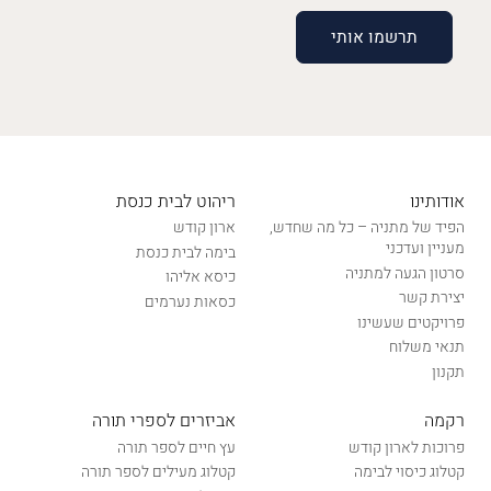
אודותינו
ריהוט לבית כנסת
הפיד של מתניה – כל מה שחדש,
ארון קודש
מעניין ועדכני
בימה לבית כנסת
סרטון הגעה למתניה
כיסא אליהו
יצירת קשר
כסאות נערמים
פרויקטים שעשינו
תנאי משלוח
תקנון
רקמה
אביזרים לספרי תורה
פרוכות לארון קודש
עץ חיים לספר תורה
קטלוג כיסוי לבימה
קטלוג מעילים לספר תורה