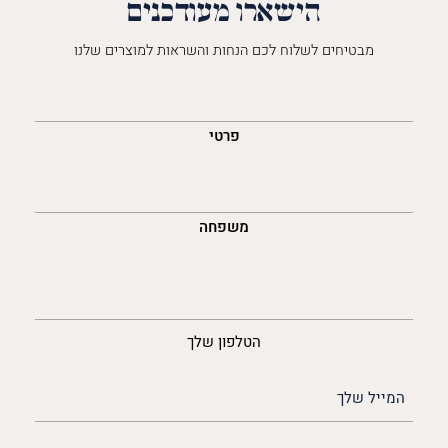
הישארו מעודכנים
מבטיחים לשלוח לכם הנחות והשראות למוצרים שלנו
השםש
לך
פרטי
משפחה
נייד
הטלפון שלך
האימייל
שלך
(חובה)