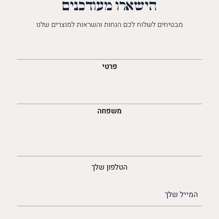
הישארו מעודכנים
מבטיחים לשלוח לכם הנחות והשראות למוצרים שלנו
השםש
לך
פרטי
משפחה
נייד
הטלפון שלך
האימייל
שלך
(חובה)