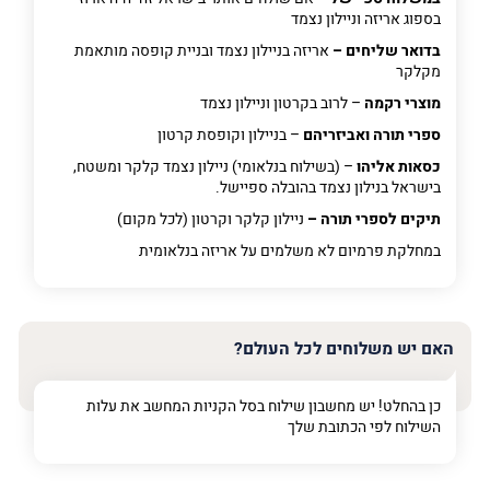
בספוג אריזה וניילון נצמד
בדואר שליחים –
אריזה בניילון נצמד ובניית קופסה מותאמת
מקלקר
מוצרי רקמה
– לרוב בקרטון וניילון נצמד
ספרי תורה ואביזריהם
– בניילון וקופסת קרטון
כסאות אליהו
– (בשילוח בנלאומי) ניילון נצמד קלקר ומשטח,
בישראל בנילון נצמד בהובלה ספיישל.
תיקים לספרי תורה –
ניילון קלקר וקרטון (לכל מקום)
במחלקת פרמיום
לא משלמים על אריזה בנלאומית
האם יש משלוחים לכל העולם?
כן בהחלט! יש מחשבון שילוח בסל הקניות המחשב את עלות
השילוח לפי הכתובת שלך