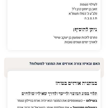
לעילוי נשמת
זאב בן יוחנן כהן ז"ל
נלב"ע כ' כסלו תשפ"א
ת.נ.צ.ב.ה
ניתן להוסיף:
נתרם לזכות שמעון בן יעקב שיחי'
לאורך ימים ושנים טובות
האם ובאיזו צורה אורזים את המוצר למשלוח?
במתניה אורזים בטוח!
תלוי בסוג המוצר ולייעד ולדרך שאיליו שולחים
בשילוט
– כשאוספים את המוצר הוא יהיה ארוז בניילון נצמד
במשלוח ספיישל –
אם שולחים אותו בישראל זה יהיה ארוז