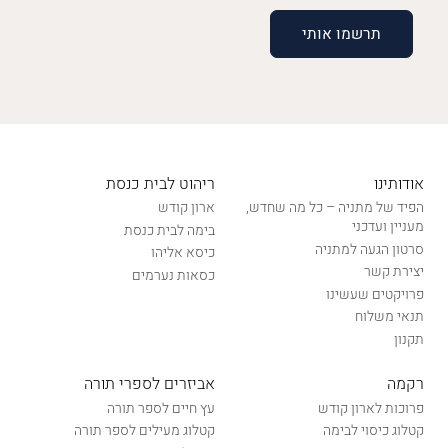
אודותינו
ריהוט לבית כנסת
הפיד של מתניה – כל מה שחדש,
ארון קודש
מעניין ועדכני
בימה לבית כנסת
סרטון הגעה למתניה
כיסא אליהו
יצירת קשר
כסאות נערמים
פרויקטים שעשינו
תנאי משלוח
תקנון
רקמה
אביזרים לספרי תורה
פרוכות לארון קודש
עץ חיים לספר תורה
קטלוג כיסוי לבימה
קטלוג מעילים לספר תורה