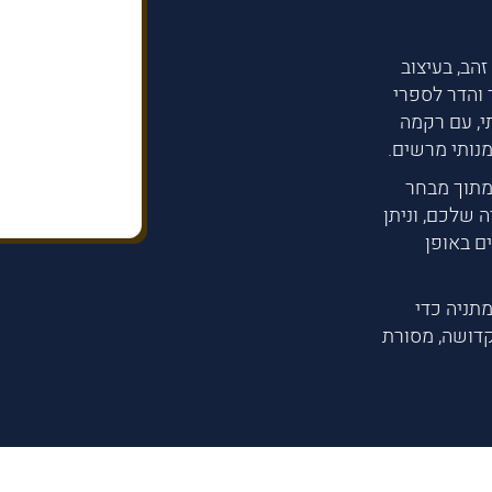
הב, בעיצוב
 והדר לספרי
י, עם רקמה
נותי מרשים.
 מתוך מבחר
 שלכם, וניתן
ם באופן
תניה כדי
דושה, מסורת