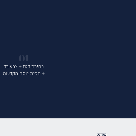
בחירת דגם + צבע בד
+ הכנת נוסח הקדשה
מק"ט: