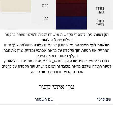
הקדשות
: ניתן להוסיף הקדשות אישיות לזכות ולעילוי נשמה ברקמה
בעלות של 3 ₪ לאות,
התאמה לעץ חיים
: המעיל מתוכנן להתאים בצורה מושלמת לעץ חיים
המחזיק את הספר, תוך הקפדה על מראה אסתטי ומדויק. ציין את גובה
הקלף ואנחנו נדע את השאר
בחרו ב**מעיל לספר תורה עץ וינטאג_ זהב** מבית מתניה כדי להעניק
לספר התורה שלכם מראה מכובד ומותאם אישית, תוך הקפדה על פרטים
טכניים מדויקים ורמת גימור גבוהה.
צרו איתי קשר
שם
שם
פרטי
משפחה
(חובה)
(חובה)
טלפון
דואר