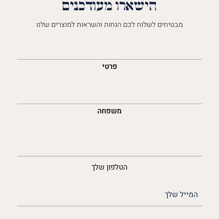
הישארו מעודכנים
מבטיחים לשלוח לכם הנחות והשראות למוצרים שלנו
השםש
לך
פרטי
משפחה
נייד
הטלפון שלך
האימייל
שלך
(חובה)