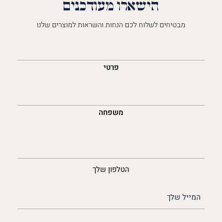
הישארו מעודכנים
מבטיחים לשלוח לכם הנחות והשראות למוצרים שלנו
השםש
לך
פרטי
משפחה
נייד
הטלפון שלך
האימייל
שלך
(חובה)