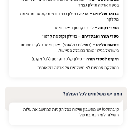
בספוג אריזה וניילון נצמד
בדואר שליחים –
אריזה בניילון נצמד ובניית קופסה מותאמת
מקלקר
מוצרי רקמה
– לרוב בקרטון וניילון נצמד
ספרי תורה ואביזריהם
– בניילון וקופסת קרטון
כסאות אליהו
– (בשילוח בנלאומי) ניילון נצמד קלקר ומשטח,
בישראל בנילון נצמד בהובלה ספיישל.
תיקים לספרי תורה –
ניילון קלקר וקרטון (לכל מקום)
במחלקת פרמיום
לא משלמים על אריזה בנלאומית
האם יש משלוחים לכל העולם?
כן בהחלט! יש מחשבון שילוח בסל הקניות המחשב את עלות
השילוח לפי הכתובת שלך