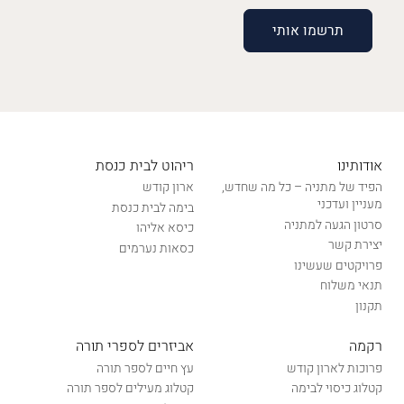
אודותינו
ריהוט לבית כנסת
הפיד של מתניה – כל מה שחדש,
ארון קודש
מעניין ועדכני
בימה לבית כנסת
סרטון הגעה למתניה
כיסא אליהו
יצירת קשר
כסאות נערמים
פרויקטים שעשינו
תנאי משלוח
תקנון
רקמה
אביזרים לספרי תורה
פרוכות לארון קודש
עץ חיים לספר תורה
קטלוג כיסוי לבימה
קטלוג מעילים לספר תורה