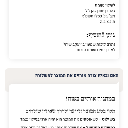
לעילוי נשמת
זאב בן יוחנן כהן ז"ל
נלב"ע כ' כסלו תשפ"א
ת.נ.צ.ב.ה
ניתן להוסיף:
נתרם לזכות שמעון בן יעקב שיחי'
לאורך ימים ושנים טובות
האם ובאיזו צורה אורזים את המוצר למשלוח?
במתניה אורזים בטוח!
תלוי בסוג המוצר ולייעד ולדרך שאיליו שולחים
בשילוט
– כשאוספים את המוצר הוא יהיה ארוז בניילון נצמד
במשלוח ספיישל –
אם שולחים אותו בישראל זה יהיה ארוז