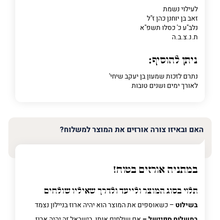
לעילוי נשמת
זאב בן יוחנן כהן ז"ל
נלב"ע כ' כסלו תשפ"א
ת.נ.צ.ב.ה
ניתן להוסיף:
נתרם לזכות שמעון בן יעקב שיחי'
לאורך ימים ושנים טובות
האם ובאיזו צורה אורזים את המוצר למשלוח?
במתניה אורזים בטוח!
תלוי בסוג המוצר ולייעד ולדרך שאיליו שולחים
בשילוט
– כשאוספים את המוצר הוא יהיה ארוז בניילון נצמד
במשלוח ספיישל –
אם שולחים אותו בישראל זה יהיה ארוז