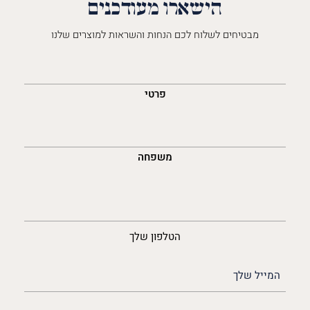
הישארו מעודכנים
מבטיחים לשלוח לכם הנחות והשראות למוצרים שלנו
השםש
לך
פרטי
משפחה
נייד
הטלפון שלך
האימייל
שלך
(חובה)