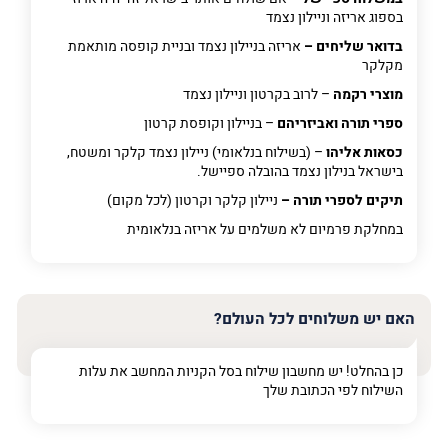
בספוג אריזה וניילון נצמד
בדואר שליחים –
אריזה בניילון נצמד ובניית קופסה מותאמת
מקלקר
מוצרי רקמה
– לרוב בקרטון וניילון נצמד
ספרי תורה ואביזריהם
– בניילון וקופסת קרטון
כסאות אליהו
– (בשילוח בנלאומי) ניילון נצמד קלקר ומשטח,
בישראל בנילון נצמד בהובלה ספיישל.
תיקים לספרי תורה –
ניילון קלקר וקרטון (לכל מקום)
במחלקת פרמיום
לא משלמים על אריזה בנלאומית
האם יש משלוחים לכל העולם?
כן בהחלט! יש מחשבון שילוח בסל הקניות המחשב את עלות
השילוח לפי הכתובת שלך