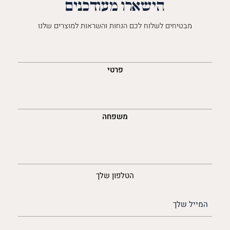
הישארו מעודכנים
מבטיחים לשלוח לכם הנחות והשראות למוצרים שלנו
השםש
לך
פרטי
משפחה
נייד
הטלפון שלך
האימייל
שלך
(חובה)