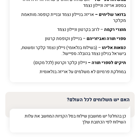
בספוג אריזה וניילון נצמד
בדואר שליחים –
אריזה בניילון נצמד ובניית קופסה מותאמת
מקלקר
מוצרי רקמה
– לרוב בקרטון וניילון נצמד
ספרי תורה ואביזריהם
– בניילון וקופסת קרטון
כסאות אליהו
– (בשילוח בנלאומי) ניילון נצמד קלקר ומשטח,
בישראל בנילון נצמד בהובלה ספיישל.
תיקים לספרי תורה –
ניילון קלקר וקרטון (לכל מקום)
במחלקת פרמיום
לא משלמים על אריזה בנלאומית
האם יש משלוחים לכל העולם?
כן בהחלט! יש מחשבון שילוח בסל הקניות המחשב את עלות
השילוח לפי הכתובת שלך