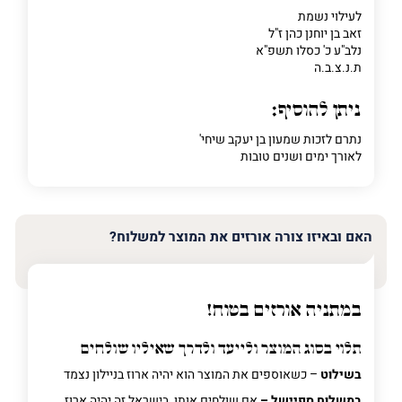
לעילוי נשמת
זאב בן יוחנן כהן ז"ל
נלב"ע כ' כסלו תשפ"א
ת.נ.צ.ב.ה
ניתן להוסיף:
נתרם לזכות שמעון בן יעקב שיחי'
לאורך ימים ושנים טובות
האם ובאיזו צורה אורזים את המוצר למשלוח?
במתניה אורזים בטוח!
תלוי בסוג המוצר ולייעד ולדרך שאיליו שולחים
בשילוט
– כשאוספים את המוצר הוא יהיה ארוז בניילון נצמד
במשלוח ספיישל –
אם שולחים אותו בישראל זה יהיה ארוז