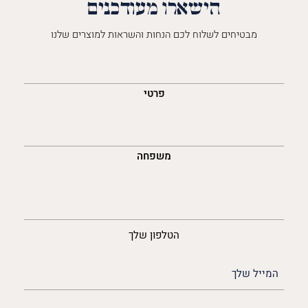
הישארו מעודכנים
מבטיחים לשלוח לכם הנחות והשראות למוצרים שלנו
השםש
לך
פרטי
משפחה
נייד
הטלפון שלך
האימייל
שלך
(חובה)