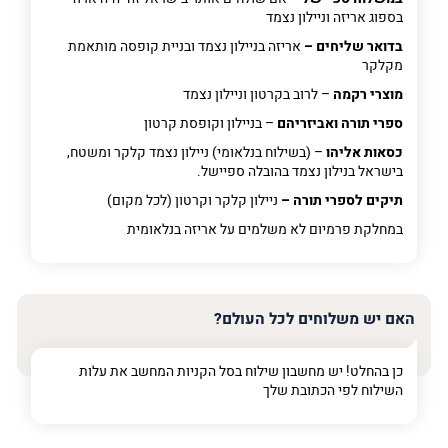
בספוג אריזה וניילון נצמד
בדואר שליחים –
אריזה בניילון נצמד ובניית קופסה מותאמת
מקלקר
מוצרי רקמה
– לרוב בקרטון וניילון נצמד
ספרי תורה ואביזריהם
– בניילון וקופסת קרטון
כסאות אליהו
– (בשילוח בנלאומי) ניילון נצמד קלקר ומשטח,
בישראל בנילון נצמד בהובלה ספיישל.
תיקים לספרי תורה –
ניילון קלקר וקרטון (לכל מקום)
במחלקת פרמיום
לא משלמים על אריזה בנלאומית
האם יש משלוחים לכל העולם?
כן בהחלט! יש מחשבון שילוח בסל הקניות המחשב את עלות
השילוח לפי הכתובת שלך