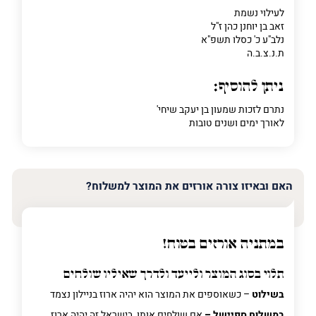
לעילוי נשמת
זאב בן יוחנן כהן ז"ל
נלב"ע כ' כסלו תשפ"א
ת.נ.צ.ב.ה
ניתן להוסיף:
נתרם לזכות שמעון בן יעקב שיחי'
לאורך ימים ושנים טובות
האם ובאיזו צורה אורזים את המוצר למשלוח?
במתניה אורזים בטוח!
תלוי בסוג המוצר ולייעד ולדרך שאיליו שולחים
בשילוט
– כשאוספים את המוצר הוא יהיה ארוז בניילון נצמד
במשלוח ספיישל –
אם שולחים אותו בישראל זה יהיה ארוז