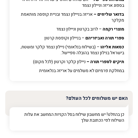
בספוג אריזה וניילון נצמד
בדואר שליחים –
אריזה בניילון נצמד ובניית קופסה מותאמת
מקלקר
מוצרי רקמה
– לרוב בקרטון וניילון נצמד
ספרי תורה ואביזריהם
– בניילון וקופסת קרטון
כסאות אליהו
– (בשילוח בנלאומי) ניילון נצמד קלקר ומשטח,
בישראל בנילון נצמד בהובלה ספיישל.
תיקים לספרי תורה –
ניילון קלקר וקרטון (לכל מקום)
במחלקת פרמיום
לא משלמים על אריזה בנלאומית
האם יש משלוחים לכל העולם?
כן בהחלט! יש מחשבון שילוח בסל הקניות המחשב את עלות
השילוח לפי הכתובת שלך