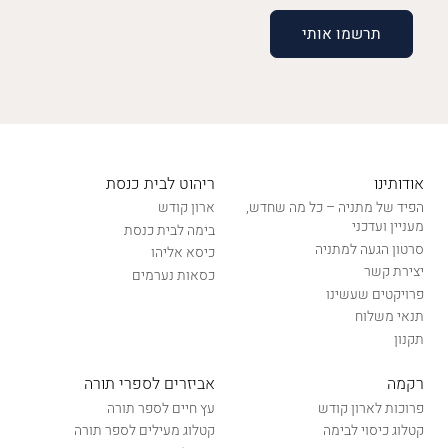
אודותינו
ריהוט לבית כנסת
הפיד של מתניה – כל מה שחדש,
ארון קודש
מעניין ועדכני
בימה לבית כנסת
סרטון הגעה למתניה
כיסא אליהו
יצירת קשר
כסאות נערמים
פרויקטים שעשינו
תנאי משלוח
תקנון
רקמה
אביזרים לספרי תורה
פרוכות לארון קודש
עץ חיים לספר תורה
קטלוג כיסוי לבימה
קטלוג מעילים לספר תורה