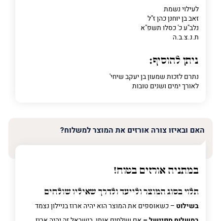
לעילוי נשמת
זאב בן יוחנן כהן ז"ל
נלב"ע כ' כסלו תשפ"א
ת.נ.צ.ב.ה
ניתן להוסיף:
נתרם לזכות שמעון בן יעקב שיחי'
לאורך ימים ושנים טובות
האם ובאיזו צורה אורזים את המוצר למשלוח?
במתניה אורזים בטוח!
תלוי בסוג המוצר ולייעד ולדרך שאיליו שולחים
בשילוט
– כשאוספים את המוצר הוא יהיה ארוז בניילון נצמד
במשלוח ספיישל –
אם שולחים אותו בישראל זה יהיה ארוז