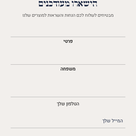
הישארו מעודכנים
מבטיחים לשלוח לכם הנחות והשראות למוצרים שלנו
השםש
לך
פרטי
משפחה
נייד
הטלפון שלך
האימייל
שלך
(חובה)