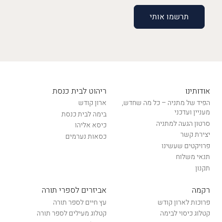
אודותינו
ריהוט לבית כנסת
הפיד של מתניה – כל מה שחדש,
ארון קודש
מעניין ועדכני
בימה לבית כנסת
סרטון הגעה למתניה
כיסא אליהו
יצירת קשר
כסאות נערמים
פרויקטים שעשינו
תנאי משלוח
תקנון
רקמה
אביזרים לספרי תורה
פרוכות לארון קודש
עץ חיים לספר תורה
קטלוג כיסוי לבימה
קטלוג מעילים לספר תורה