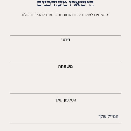
הישארו מעודכנים
מבטיחים לשלוח לכם הנחות והשראות למוצרים שלנו
השםש
לך
פרטי
משפחה
נייד
הטלפון שלך
האימייל
שלך
(חובה)