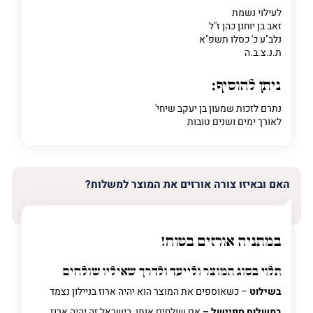
לעילוי נשמת
זאב בן יוחנן כהן ז"ל
נלב"ע כ' כסלו תשפ"א
ת.נ.צ.ב.ה
ניתן להוסיף:
נתרם לזכות שמעון בן יעקב שיחי'
לאורך ימים ושנים טובות
האם ובאיזו צורה אורזים את המוצר למשלוח?
במתניה אורזים בטוח!
תלוי בסוג המוצר ולייעד ולדרך שאיליו שולחים
בשילוט
– כשאוספים את המוצר הוא יהיה ארוז בניילון נצמד
במשלוח ספיישל –
אם שולחים אותו בישראל זה יהיה ארוז