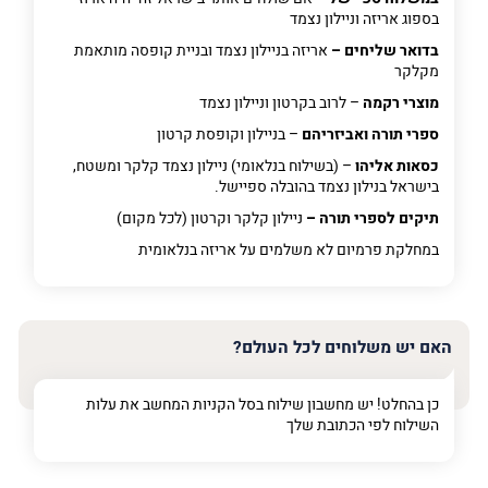
בספוג אריזה וניילון נצמד
בדואר שליחים –
אריזה בניילון נצמד ובניית קופסה מותאמת
מקלקר
מוצרי רקמה
– לרוב בקרטון וניילון נצמד
ספרי תורה ואביזריהם
– בניילון וקופסת קרטון
כסאות אליהו
– (בשילוח בנלאומי) ניילון נצמד קלקר ומשטח,
בישראל בנילון נצמד בהובלה ספיישל.
תיקים לספרי תורה –
ניילון קלקר וקרטון (לכל מקום)
במחלקת פרמיום
לא משלמים על אריזה בנלאומית
האם יש משלוחים לכל העולם?
כן בהחלט! יש מחשבון שילוח בסל הקניות המחשב את עלות
השילוח לפי הכתובת שלך