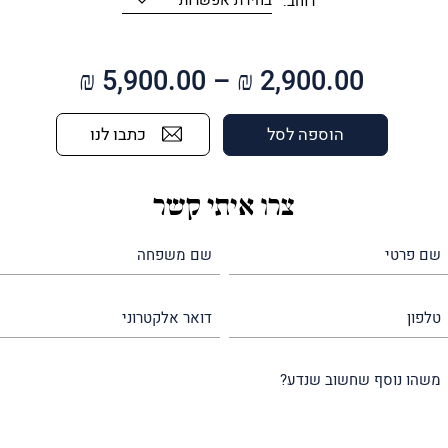
רוחב:
טווח
₪
5,900.00
–
₪
2,900.00
מחירים:
כתבו לנו
הוספה לסל
עד
צרו איתי קשר
שם
שם
פרטי
משפחה
(חובה)
(חובה)
טלפון
דואר
אלקטרוני
משהו
נוסף
שחשוב
שנדע?