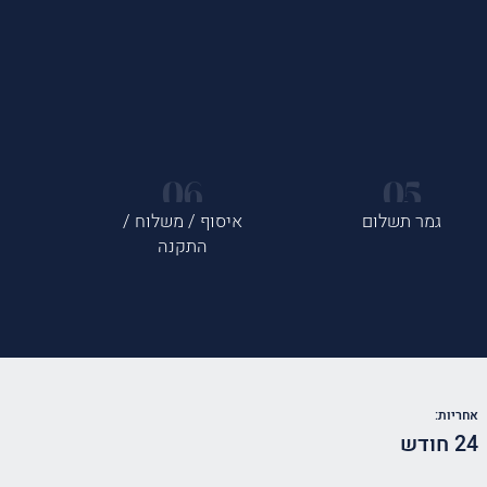
גמר תשלום
איסוף / משלוח /
התקנה
אחריות:
24 חודש