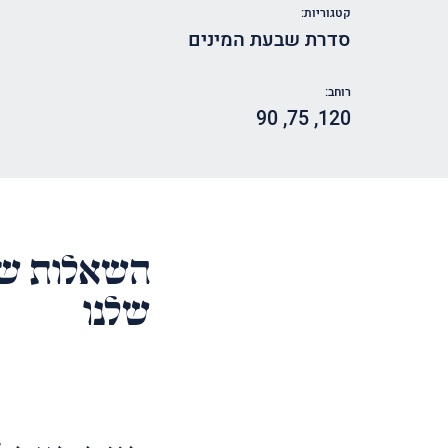
קטגוריות:
סדרת שבעת המינים
רוחב:
90
,
75
,
120
השאלות של
שלנו
השם
שלך