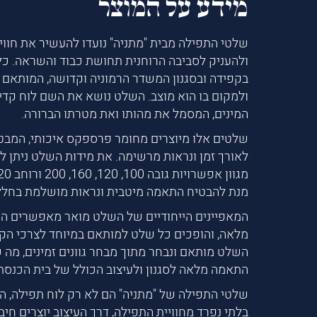
מידע על המוצר
שלטי התפילה מבית "מתניה" נועדו להעשיר את חווי
ולהעניק לסביבה הרוחנית תחושת כבוד והשראה. כל
בקפידה ובסגנון המשדר הרמוניה וקדושה, המותאם 
ולמקום בו הוא מוצב. השלט נושא את השם לוח קדי
המינים, המסמל את מהותו ואת מטרתו הברורה.
שלטים אלו מיוצרים מחומר פרספקס איכותי, המבט
לאורך זמן ונראות מרשימה. את מידות השלט ניתן ל
מנת להבטיח התאמה מיטבית ונראות מושלמת בחלל
המאפיינים הייחודיים של השלט מואר מאפשרים ה
מלאה, והופכים כל שלט למותאם במיוחד לצרכי הקהי
השלט מותאם ונבחר מתוך מבחר גוונים זמינים, מה
התאמה מלאה לסגנון ולעיצוב הכולל של בית הכנסת
שלטי התפילה של "מתניה" הם לא רק לוח תפילה, ה
בלתי נפרד מחוויית התפילה, דרך העיצוב יוצרים חיב