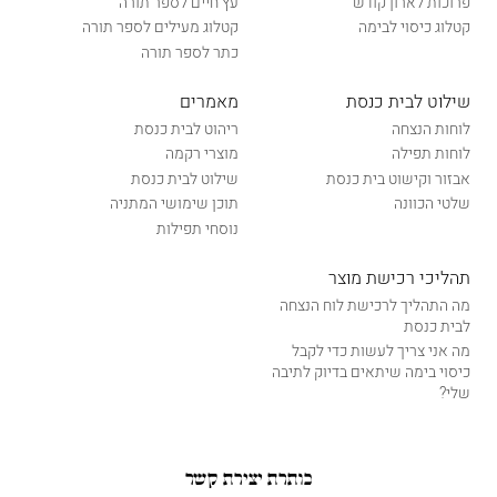
פרוכות לארון קודש
עץ חיים לספר תורה
קטלוג כיסוי לבימה
קטלוג מעילים לספר תורה
כתר לספר תורה
שילוט לבית כנסת
מאמרים
לוחות הנצחה
ריהוט לבית כנסת
לוחות תפילה
מוצרי רקמה
אבזור וקישוט בית כנסת
שילוט לבית כנסת
שלטי הכוונה
תוכן שימושי המתניה
נוסחי תפילות
תהליכי רכישת מוצר
מה התהליך לרכישת לוח הנצחה
לבית כנסת
מה אני צריך לעשות כדי לקבל
כיסוי בימה שיתאים בדיוק לתיבה
שלי?
כותרת יצירת קשר