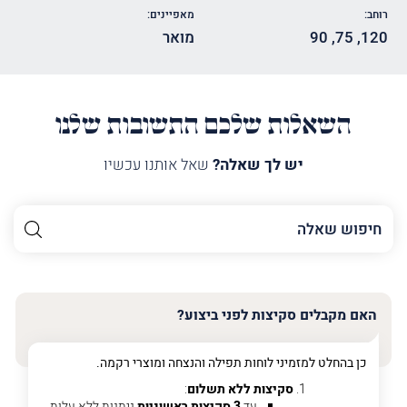
רוחב:
מאפיינים:
120
,
75
,
90
מואר
השאלות שלכם התשובות שלנו
יש לך שאלה?
שאל אותנו עכשיו
השם
שלך
האימייל
שלך
האם מקבלים סקיצות לפני ביצוע?
טלפון
(חובה)
כן בהחלט למזמיני לוחות תפילה והנצחה ומוצרי רקמה.
סקיצות ללא תשלום
:
עד
3 סקיצות ראשוניות
ניתנות ללא עלות.