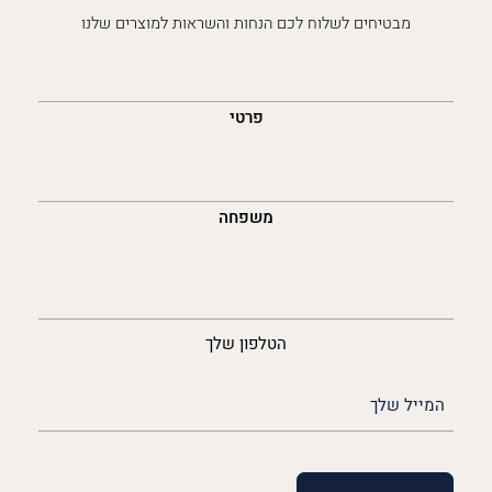
מבטיחים לשלוח לכם הנחות והשראות למוצרים שלנו
השםש
לך
פרטי
משפחה
נייד
הטלפון שלך
האימייל
שלך
(חובה)