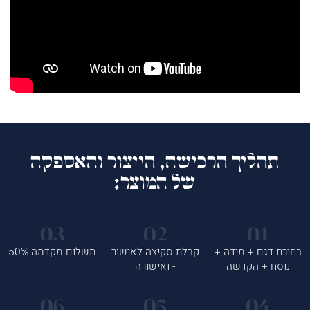
תהליך הרכישה, הייצור והאספקה
של המוצר:
בחירת דגם + מידה +
קבלת סקיצה לאישור
תשלום מקדמה 50%
נוסח + הקדשה
- ואישורה