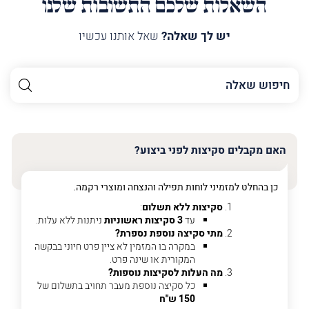
השאלות שלכם התשובות שלנו
יש לך שאלה?
שאל אותנו עכשיו
השם
שלך
האימייל
שלך
האם מקבלים סקיצות לפני ביצוע?
טלפון
(חובה)
כן בהחלט למזמיני לוחות תפילה והנצחה ומוצרי רקמה.
סקיצות ללא תשלום
:
עד
3 סקיצות ראשוניות
ניתנות ללא עלות.
מתי סקיצה נוספת נספרת?
פרט
במקרה בו המזמין לא ציין פרט חיוני בבקשה
על
המקורית או שינה פרט.
מה
מה העלות לסקיצות נוספות?
מדובר
כל סקיצה נוספת מעבר תחויב בתשלום של
150 ש"ח