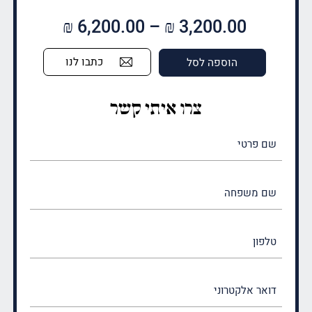
טווח
₪
6,200.00
–
₪
3,200.00
מחירים:
כתבו לנו
הוספה לסל
עד
צרו איתי קשר
שם
פרטי
(חובה)
שם
משפחה
(חובה)
טלפון
דואר
אלקטרוני