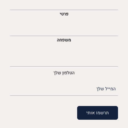
לך
פרטי
משפחה
נייד
הטלפון שלך
האימייל
שלך
(חובה)