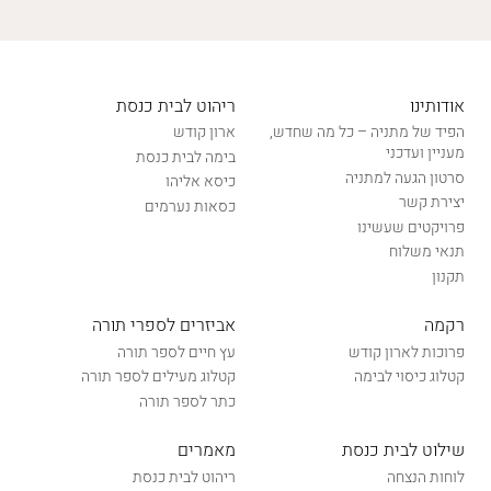
אודותינו
ריהוט לבית כנסת
הפיד של מתניה – כל מה שחדש,
ארון קודש
מעניין ועדכני
בימה לבית כנסת
סרטון הגעה למתניה
כיסא אליהו
יצירת קשר
כסאות נערמים
פרויקטים שעשינו
תנאי משלוח
תקנון
רקמה
אביזרים לספרי תורה
פרוכות לארון קודש
עץ חיים לספר תורה
קטלוג כיסוי לבימה
קטלוג מעילים לספר תורה
כתר לספר תורה
שילוט לבית כנסת
מאמרים
לוחות הנצחה
ריהוט לבית כנסת