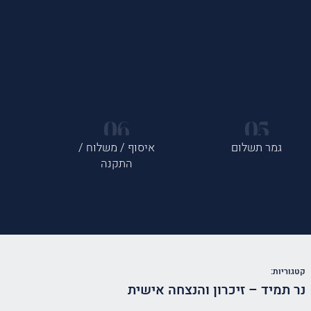
גמר תשלום
איסוף / משלוח /
התקנה
קטגוריות:
נר תמיד – זיכרון והנצחה אישית