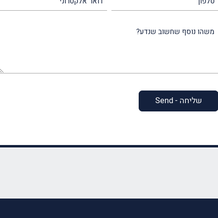
אלקטרוני
משהו
נוסף
שחשוב
שנדע?
(חובה)