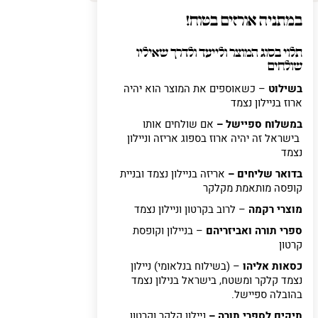
במתניה אורזים בטוח!
תלוי בסוג המוצר ולייעד ולדרך שאיליו
שולחים
בשילוט
– כשאוספים את המוצר הוא יהיה
ארוז בניילון נצמד
במשלוח ספיישל –
אם שולחים אותו
בישראל זה יהיה ארוז בספוג אריזה וניילון
נצמד
בדואר שליחים –
אריזה בניילון נצמד ובניית
קופסה מותאמת מקלקר
מוצרי רקמה
– לרוב בקרטון וניילון נצמד
ספרי תורה ואביזריהם
– בניילון וקופסת
קרטון
כסאות אליהו
– (בשילוח בנלאומי) ניילון
נצמד קלקר ומשטח, בישראל בנילון נצמד
בהובלה ספיישל.
תיקים לספרי תורה –
ניילון קלקר וקרטון