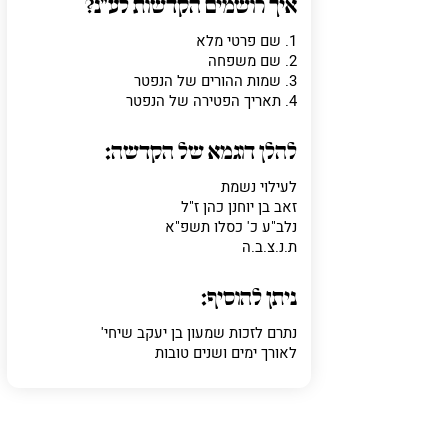
איך רושמים הקדשות לע"נ?
מה
מדובר
1. שם פרטי מלא
2. שם משפחה
3. שמות ההורים של הנפטר
4. תאריך הפטירה של הנפטר
פרט על מה מדוב
להלן דוגמא של הקדשה:
לעילוי נשמת
זאב בן יוחנן כהן ז"ל
נלב"ע כ' כסלו תשפ"א
ת.נ.צ.ב.ה
ניתן להוסיף:
נתרם לזכות שמעון בן יעקב שיחי'
לאורך ימים ושנים טובות