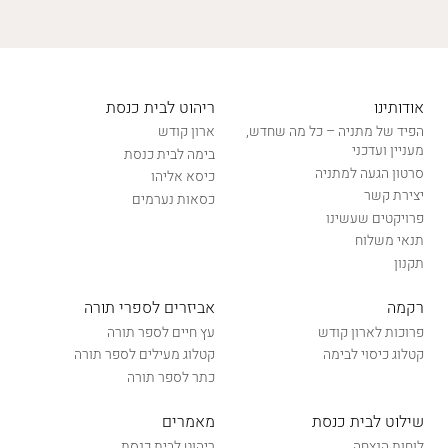
אודותינו
ריהוט לבית כנסת
הפיד של מתניה – כל מה שחדש,
ארון קודש
מעניין ועדכני
בימה לבית כנסת
סרטון הגעה למתניה
כיסא אליהו
יצירת קשר
כסאות נערמים
פרויקטים שעשינו
תנאי משלוח
תקנון
רקמה
אביזרים לספרי תורה
פרוכות לארון קודש
עץ חיים לספר תורה
קטלוג כיסוי לבימה
קטלוג מעילים לספר תורה
כתר לספר תורה
שילוט לבית כנסת
מאמרים
לוחות הנצחה
ריהוט לבית כנסת