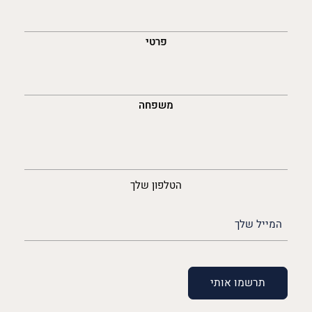
השםש
לך
פרטי
משפחה
נייד
הטלפון שלך
האימייל
שלך
(חובה)