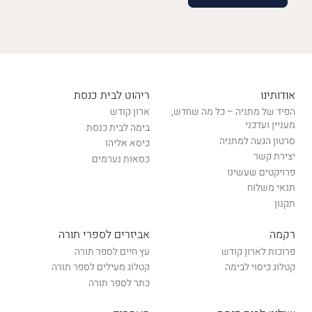
אודותינו
ריהוט לבית כנסת
הפיד של מתניה – כל מה שחדש,
ארון קודש
מעניין ועדכני
בימה לבית כנסת
סרטון הגעה למתניה
כיסא אליהו
יצירת קשר
כסאות נערמים
פרויקטים שעשינו
תנאי משלוח
תקנון
רקמה
אביזרים לספרי תורה
פרוכות לארון קודש
עץ חיים לספר תורה
קטלוג כיסוי לבימה
קטלוג מעילים לספר תורה
כתר לספר תורה