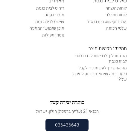
שילוט לבית כנסת
מאמרים
לוחות הנצחה
ריהוט לבית כנסת
לוחות תפילה
מוצרי רקמה
אבזור וקישוט בית כנסת
שילוט לבית כנסת
שלטי הכוונה
תוכן שימושי המתניה
נוסחי תפילות
תהליכי רכישת מוצר
מה התהליך לרכישת לוח הנצחה
לבית כנסת
מה אני צריך לעשות כדי לקבל
כיסוי בימה שיתאים בדיוק לתיבה
שלי?
כותרת יצירת קשר
הבנאי 21 (עלייה ברמפה) חולון, ישראל
036436643