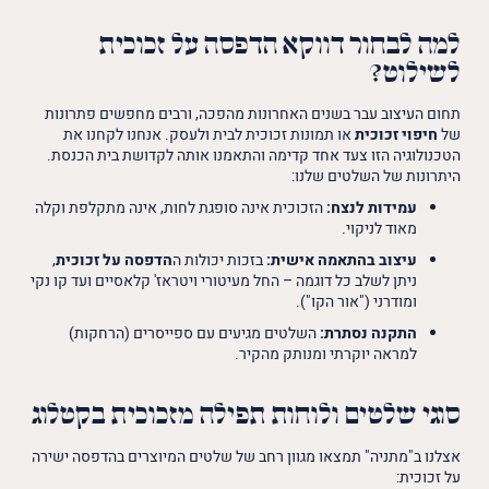
למה לבחור דווקא הדפסה על זכוכית
לשילוט?
תחום העיצוב עבר בשנים האחרונות מהפכה, ורבים מחפשים פתרונות
של
חיפוי זכוכית
או תמונות זכוכית לבית ולעסק. אנחנו לקחנו את
הטכנולוגיה הזו צעד אחד קדימה והתאמנו אותה לקדושת בית הכנסת.
היתרונות של השלטים שלנו:
עמידות לנצח:
הזכוכית אינה סופגת לחות, אינה מתקלפת וקלה
מאוד לניקוי.
עיצוב בהתאמה אישית:
בזכות יכולות ה
הדפסה על זכוכית
,
ניתן לשלב כל דוגמה – החל מעיטורי ויטראז' קלאסיים ועד קו נקי
ומודרני ("אור הקו").
התקנה נסתרת:
השלטים מגיעים עם ספייסרים (הרחקות)
למראה יוקרתי ומנותק מהקיר.
סוגי שלטים ולוחות תפילה מזכוכית בקטלוג
אצלנו ב"מתניה" תמצאו מגוון רחב של שלטים המיוצרים בהדפסה ישירה
על זכוכית: