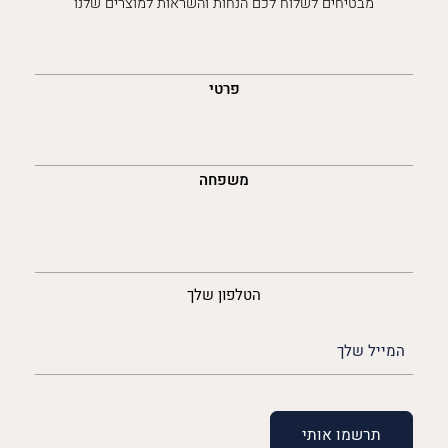
מבטיחים לשלוח לכם הנחות והשראות למוצרים שלנו
השםש
לך
פרטי
משפחה
נייד
הטלפון שלך
האימייל
שלך
(חובה)