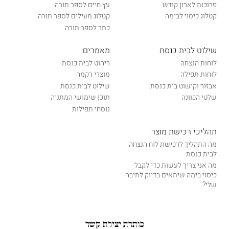
פרוכות לארון קודש
עץ חיים לספר תורה
קטלוג כיסוי לבימה
קטלוג מעילים לספר תורה
כתר לספר תורה
שילוט לבית כנסת
מאמרים
לוחות הנצחה
ריהוט לבית כנסת
לוחות תפילה
מוצרי רקמה
אבזור וקישוט בית כנסת
שילוט לבית כנסת
שלטי הכוונה
תוכן שימושי המתניה
נוסחי תפילות
תהליכי רכישת מוצר
מה התהליך לרכישת לוח הנצחה
לבית כנסת
מה אני צריך לעשות כדי לקבל
כיסוי בימה שיתאים בדיוק לתיבה
שלי?
כותרת יצירת קשר