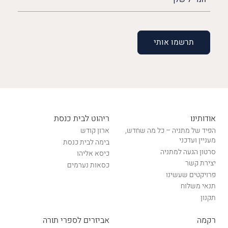
שלך
(חובה)
אודותינו
ריהוט לבית כנסת
הפיד של מתניה – כל מה שחדש,
ארון קודש
מעניין ועדכני
בימה לבית כנסת
סרטון הגעה למתניה
כיסא אליהו
יצירת קשר
כסאות נערמים
פרויקטים שעשינו
תנאי משלוח
תקנון
רקמה
אביזרים לספרי תורה