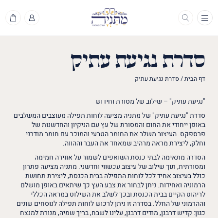
תפריט
סדרת נגיעת עתיק
דף הבית
/
סדרת נגיעת עתיק
"נגיעת עתיק" – שילוב של מסורת וחידוש
סדרת "נגיעת עתיק" של מתניה מציעה לוחות תפילה מעוצבים המשלבים
באופן ייחודי את החום והמסורת של עץ עם הניקיון והחדשנות של
פרספקס. העיצוב משלב את החומר הטבעי והמוכר עם חומר מודרני
וחלק, ליצירת מראה מרהיב שמאחד את העבר וההווה.
הסדרה מתאימה לבתי כנסת השואפים לשמור על אווירה חמימה
ומסורתית, תוך שילוב של עיצוב עכשווי וחדשני. מתניה מציעה פתרון
כולל בעיצוב אחיד לכל לוחות התפילה בבית הכנסת, ליצירת תחושת
הרמוניה ואחידות. ניתן לבחור את צבע העץ כך שיתאים באופן מושלם
לריהוט הקיים בבית הכנסת ובכך לשלב את השילוט במראה הכללי
וההרמוני של החלל. בסדרה זו ניתן לרכוש לוחות תפילה לנוסחים שונים
כגון: קדיש דרבנן, מודים דרבנן, עלינו לשבח, בריך שמיה, מנורת למנצח