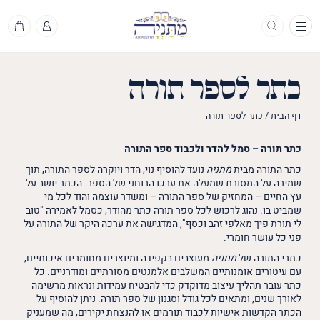
תפריט
כתר לספר תורה
דף הבית
/
כתר לספר תורה
כתר תורה – סמל להדר ולכבוד ספר התורה
כתר התורה מבית
מתניה
נועד להוסיף נוי, הדר ויוקרה לספר התורה, תוך
שמירה על המסורת שמעלה את ערכו הרוחני של הספר. הכתר יושב על
עץ החיים – המחזיק של ספר התורה – ומשדר עוצמה והוד לכל מי
שמביט בו. נהוג לרכוש לכל ספר תורה כתר מהודר, כסמל לאמירה "טוב
לי תורת פיך מאלפי זהב וכסף", המדגישה את ערכה היקר של התורה על
פני כל עושר חומרי.
כתרי התורה של
מתניה
מעוצבים בקפידה ומיוצרים מחומרים איכותיים,
עם עיטורים אומנותיים המשלבים אלמנטים מסורתיים ומודרניים. כל
כתר עובר תהליך עיצוב מדוקדק כדי להבטיח עמידות ונראות מרשימה
לאורך שנים, ומתאים לכל גודל וסגנון של ספר תורה. ניתן להוסיף על
הכתר הקדשות אישיות לכבוד תורמים או להנצחת יקירים, מה שמעניק