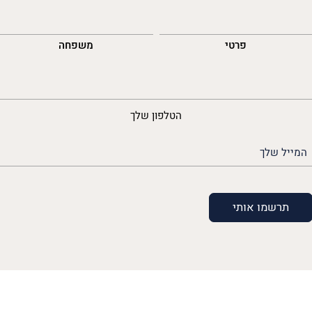
השםש
לך
פרטי
משפחה
נייד
הטלפון שלך
האימייל
שלך
(חובה)