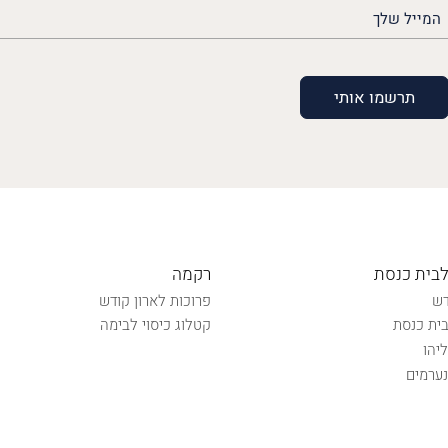
האימייל
שלך
(חובה)
לבית כנסת
רקמה
דש
פרוכות לארון קודש
ית כנסת
קטלוג כיסוי לבימה
יהו
ערמים