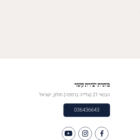
כותרת יצירת קשר
הבנאי 21 (עלייה ברמפה) חולון, ישראל
036436643