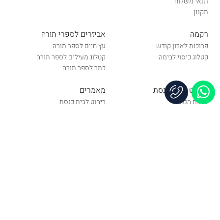
תנאי משלוח
תקנון
רקמה
אביזרים לספרי תורה
פרוכות לארון קודש
עץ חיים לספר תורה
קטלוג כיסוי לבימה
קטלוג מעילים לספר תורה
כתר לספר תורה
שילוט לבית כנסת
מאמרים
לוחות הנצחה
ריהוט לבית כנסת
לוחות תפילה
מוצרי רקמה
אבזור וקישוט בית כנסת
שילוט לבית כנסת
שלטי הכוונה
תוכן שימושי המתניה
נוסחי תפילות
תהליכי רכישת מוצר
מה התהליך לרכישת לוח הנצחה
לבית כנסת
מה אני צריך לעשות כדי לקבל
כיסוי בימה שיתאים בדיוק לתיבה
שלי?