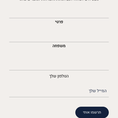
השםש
לך
פרטי
משפחה
נייד
הטלפון שלך
האימייל
שלך
(חובה)