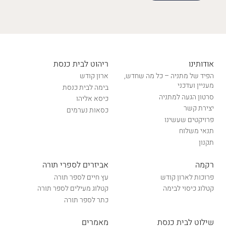
אודותינו
ריהוט לבית כנסת
הפיד של מתניה – כל מה שחדש,
ארון קודש
מעניין ועדכני
בימה לבית כנסת
סרטון הגעה למתניה
כיסא אליהו
יצירת קשר
כסאות נערמים
פרויקטים שעשינו
תנאי משלוח
תקנון
רקמה
אביזרים לספרי תורה
פרוכות לארון קודש
עץ חיים לספר תורה
קטלוג כיסוי לבימה
קטלוג מעילים לספר תורה
כתר לספר תורה
שילוט לבית כנסת
מאמרים