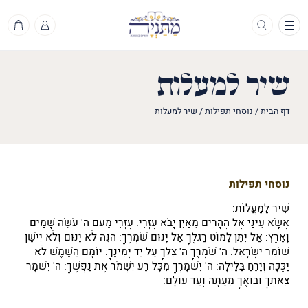
תפריט
שיר למעלות
דף הבית
/
נוסחי תפילות
/
שיר למעלות
נוסחי תפילות
שִׁיר לַמַּעֲלוֹת:
אֶשָּׂא עֵינַי אֶל הֶהָרִים מֵאַיִן יָבֹא עֶזְרִי: עֶזְרִי מֵעִם ה' עֹשֵׂה שָׁמַיִם
וָאָרֶץ: אַל יִתֵּן לַמּוֹט רַגְלֶךָ אַל יָנוּם שֹׁמְרֶךָ: הִנֵּה לֹא יָנוּם וְלֹא יִישָׁן
שׁוֹמֵר יִשְׂרָאֵל: ה' שֹׁמְרֶךָ ה' צִלְּךָ עַל יַד יְמִינֶךָ: יוֹמָם הַשֶּׁמֶשׁ לֹא
יַכֶּכָּה וְיָרֵחַ בַּלָּיְלָה: ה' יִשְׁמָרְךָ מִכָּל רָע יִשְׁמֹר אֶת נַפְשֶׁךָ: ה' יִשְׁמָר
צֵאתְךָ וּבוֹאֶךָ מֵעַתָּה וְעַד עוֹלָם: