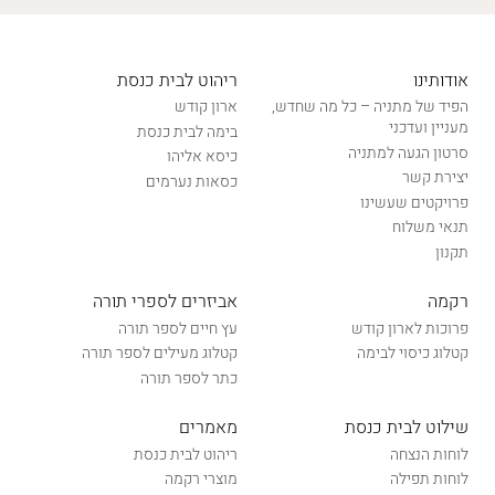
אודותינו
ריהוט לבית כנסת
הפיד של מתניה – כל מה שחדש,
ארון קודש
מעניין ועדכני
בימה לבית כנסת
סרטון הגעה למתניה
כיסא אליהו
יצירת קשר
כסאות נערמים
פרויקטים שעשינו
תנאי משלוח
תקנון
רקמה
אביזרים לספרי תורה
פרוכות לארון קודש
עץ חיים לספר תורה
קטלוג כיסוי לבימה
קטלוג מעילים לספר תורה
כתר לספר תורה
שילוט לבית כנסת
מאמרים
לוחות הנצחה
ריהוט לבית כנסת
לוחות תפילה
מוצרי רקמה