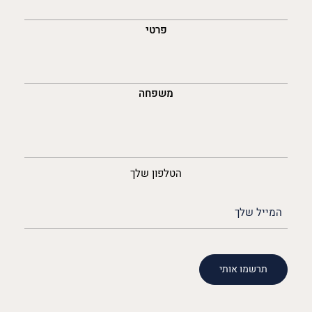
לך
פרטי
משפחה
נייד
הטלפון שלך
האימייל
שלך
(חובה)