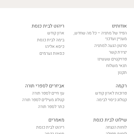
אודותינו
ריהוט לבית כנסת
הפיד של מתניה – כל מה שחדש,
ארון קודש
מעניין ועדכני
בימה לבית כנסת
סרטון הגעה למתניה
כיסא אליהו
יצירת קשר
כסאות נערמים
פרויקטים שעשינו
תנאי משלוח
תקנון
רקמה
אביזרים לספרי תורה
פרוכות לארון קודש
עץ חיים לספר תורה
קטלוג כיסוי לבימה
קטלוג מעילים לספר תורה
כתר לספר תורה
שילוט לבית כנסת
מאמרים
לוחות הנצחה
ריהוט לבית כנסת
לוחות תפילה
מוצרי רקמה