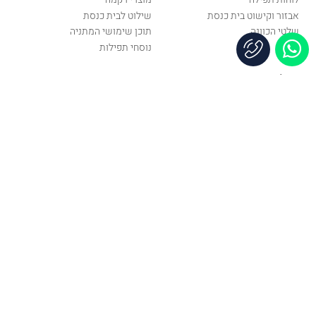
אבזור וקישוט בית כנסת
שילוט לבית כנסת
שלטי הכוונה
תוכן שימושי המתניה
נוסחי תפילות
תהליכי רכישת מוצר
מה התהליך לרכישת לוח הנצחה
לבית כנסת
מה אני צריך לעשות כדי לקבל
כיסוי בימה שיתאים בדיוק לתיבה
שלי?
כותרת יצירת קשר
הבנאי 21 (עלייה ברמפה) חולון, ישראל
036436643