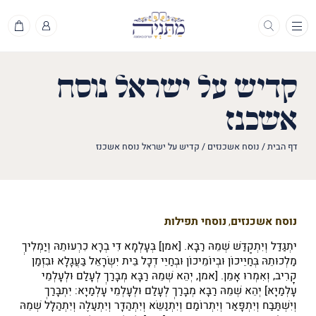
תפריט
קדיש על ישראל נוסח
אשכנז
דף הבית
/
נוסח אשכנזים
/
קדיש על ישראל נוסח אשכנז
נוסח אשכנזים
נוסחי תפילות
,
יתְגַּדַּל וְיִתְקַדַּשׁ שְׁמֵהּ רַבָּא. [אמן] בְּעָלְמָא דִּי בְרָא כִרְעוּתֵהּ וְיַמְלִיךְ
מַלְכוּתֵהּ בְּחַיֵּיכוֹן וּבְיוֹמֵיכוֹן וּבְחַיֵּי דְכָל בֵּית יִשְׂרָאֵל בַּעֲגָלָא וּבִזְמַן
קָרִיב, וְאִמְרוּ אָמֵן. [אמן, יְהֵא שְׁמֵהּ רַבָּא מְבָרַךְ לְעָלַם וּלְעָלְמֵי
עָלְמַיָּא] יְהֵא שְׁמֵהּ רַבָּא מְבָרַךְ לְעָלַם וּלְעָלְמֵי עָלְמַיָּא: יִתְבָּרַךְ
וְיִשְׁתַּבַּח וְיִתְפָּאַר וְיִתְרוֹמַם וְיִתְנַשֵּׂא וְיִתְהַדָּר וְיִתְעַלֶּה וְיִתְהַלָּל שְׁמֵהּ