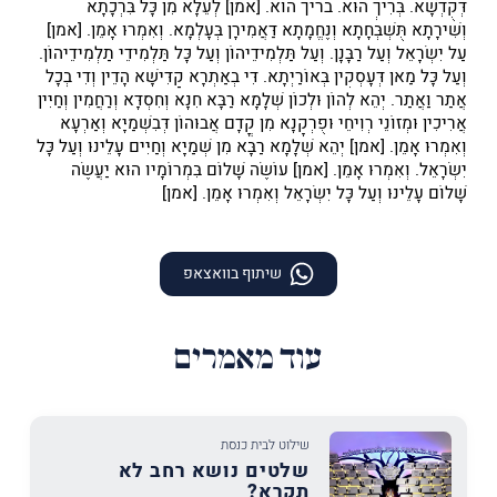
דְּקֻדְשָׁא. בְּרִיךְ הוּא. בריך הוא. [אמן] לְעֵלָּא מִן כָּל בִּרְכָתָא
וְשִׁירָתָא תֻּשְׁבְּחָתָא וְנֶחֱמָתָא דַּאֲמִירָן בְּעָלְמָא. וְאִמְרוּ אָמֵן. [אמן]
עַל יִשְׂרָאֵל וְעַל רַבָּנָן. וְעַל תַּלְמִידֵיהוֹן וְעַל כָּל תַּלְמִידֵי תַלְמִידֵיהוֹן.
וְעַל כָּל מַאן דְּעָסְקִין בְּאוֹרַיְתָא. דִּי בְאַתְרָא קַדִּישָׁא הָדֵין וְדִי בְכָל
אֲתַר וַאֲתַר. יְהֵא לְהוֹן וּלְכוֹן שְׁלָמָא רַבָּא חִנָּא וְחִסְדָּא וְרַחֲמִין וְחַיִּין
אֲרִיכִין וּמְזוֹנֵי רְוִיחֵי וּפֻרְקָנָא מִן קֳדָם אֲבוּהוֹן דְּבִשְׁמַיָּא וְאַרְעָא
וְאִמְרוּ אָמֵן. [אמן] יְהֵא שְׁלָמָא רַבָּא מִן שְׁמַיָּא וְחַיִּים עָלֵינוּ וְעַל כָּל
יִשְׂרָאֵל. וְאִמְרוּ אָמֵן. [אמן] עוֹשֶׂה שָׁלוֹם בִּמְרוֹמָיו הוּא יַעֲשֶׂה
שָׁלוֹם עָלֵינוּ וְעַל כָּל יִשְׂרָאֵל וְאִמְרוּ אָמֵן. [אמן]
שיתוף בוואצאפ
עוד מאמרים
שילוט לבית כנסת
שלטים נושא רחב לא
תקרא?