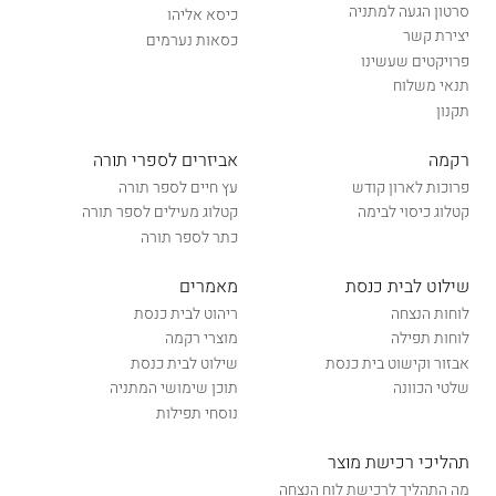
סרטון הגעה למתניה
כיסא אליהו
יצירת קשר
כסאות נערמים
פרויקטים שעשינו
תנאי משלוח
תקנון
רקמה
אביזרים לספרי תורה
פרוכות לארון קודש
עץ חיים לספר תורה
קטלוג כיסוי לבימה
קטלוג מעילים לספר תורה
כתר לספר תורה
שילוט לבית כנסת
מאמרים
לוחות הנצחה
ריהוט לבית כנסת
לוחות תפילה
מוצרי רקמה
אבזור וקישוט בית כנסת
שילוט לבית כנסת
שלטי הכוונה
תוכן שימושי המתניה
נוסחי תפילות
תהליכי רכישת מוצר
מה התהליך לרכישת לוח הנצחה