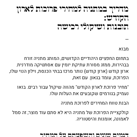
מדריך במתניה למחירי פרוכות לארון
הקודש:
תובנות ושיקולי רכישה
—
מבוא
בתחום החפצים היהודיים הקדושים, המותג מתניה זורח
בבהירות, ממזג מסורת עתיקת יומין עם אסתטיקה מודרנית.
ארון קודש (ארון קודש) נותר מרכז בבתי הכנסת, וילון הנוי שלו,
הפרוכת, עומד בגאון. עם זאת,
"מחיר פרוכת לארון הקודש" מהווה שיקול עבור רבים. בואו
נעמיק בגורמים שקובעים את העלות שלו.
הבנת טווח המחירים לפרוכת מתניה
קולקציית הפרוכת של מתניה היא לא סתם עוד מוצר; זה סמל
לאמונה, אומנות והיסטוריה.
דגמים שונים והשפעתם על המחיר