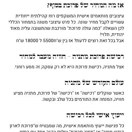
אז מה המחיר של פרוכת בסוף?
עיצובים מותאמים אישית המשקפים רוח קהילתית ייחודית
עשויים לקבל מחיר שונה. כל פרט עיצובי משנה בתמחור הכללי
לכן השאלה "כמה עולה פרוכת" מורכבת שהתשובה עליה מאוד
יהודית, תלוי!
אבל בכל זאת רוצים לדעת? אז בין ש"ח5500 ל 18000 ש"ח
רכישת פרוכת מתניה – חוויה מעבר למחיר
אצל מתניה, רכישת פרוכת היא לא רק עסקה; זה מסע רוחני.
עולם הקודש של מתניה
כאשר שוקלים "רכישה" או "רכישה" של פרוכת, מתניה מציע
חוויה, המנחה את התורמים בכל שלב ובקשה.
ייעוץ אישי לכל רכישה
כל פגישת ייעוץ מותאמת אישית, מה שמבטיח ש"פרוכת לארון
קודש מחיר" או "מחיר פרוכת" עולים בקנה אחד עם החזון