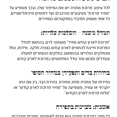
לכל עיצוב פרוכת מתניה יש את הסיפור שלו, ובכך משפיע על
"מחיר פרוכת" מעיצובים מורכבים ועד דפוסים מינימליסטיים,
כל אחד משחק תפקיד בספקטרום המחירים.
הגודל משנה – השלכות עלויות:
"פרוכת לארון קודש מחיר" משתנה לרוב בהתאם לגודל.
הפרוכת חייבת להתאים לארון קודש בצורה חלקה. מידות, החל
מהחלקים הגלויים ובהתחשב בחלקים הנסתרים למעלה
ובצדדים ומכאן נגזר גודל האלמנטים בפרוכת לארון קודש.
בחירות בדים ותפקידן במחיר הסופי
בחירתו של מתניה ספוג מסורת. בחירת הבד, בין אם הוא
יוקרתי או עמיד, משפיעה על "מחיר פרוכת לארון קודש" או
"עלות פרוכת לארון הקודש".
אומנות: מצוינות בתפירה
כל תפר בפרוכת מתניה הוא עדות לאומנות. תפרים מורכבים