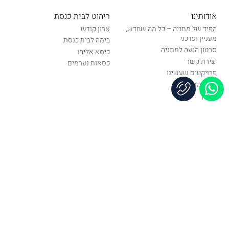
אודותינו
ריהוט לבית כנסת
הפיד של מתניה – כל מה שחדש,
ארון קודש
מעניין ועדכני
בימה לבית כנסת
סרטון הגעה למתניה
כיסא אליהו
יצירת קשר
כסאות נערמים
פרויקטים שעשינו
תנאי משלוח
תקנון
רקמה
אביזרים לספרי תורה
פרוכות לארון קודש
עץ חיים לספר תורה
קטלוג כיסוי לבימה
קטלוג מעילים לספר תורה
כתר לספר תורה
שילוט לבית כנסת
מאמרים
לוחות הנצחה
ריהוט לבית כנסת
לוחות תפילה
מוצרי רקמה
אבזור וקישוט בית כנסת
שילוט לבית כנסת
שלטי הכוונה
תוכן שימושי המתניה