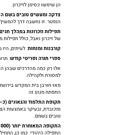
הן שימשו כסימן לזיכרון.
צדקה ומעשים טובים בשם ה
הנפטר. זו נחשבה דרך להמשיך
תפילות וזכרונות במהלך חגים
של זיכרון ואבל, כולל תפילות מ
קורבנות ומנחות
: לעיתים, היו
ספרי תורה ופריטי קודש
: תרו
אלו רק כמה מהדרכים שבהן הנ
למסורת ולקהילה.
מאז חורבן בית המקדש בירושלי
התפתח מנהג זה
תקופת התלמוד והגאונים (כ-500 – 1000 לסה"נ)
ומכובדת, ובעיקר באמצעות הצב
טובים בשמם.
התקופה המאוחרת יותר (1000 – 1700)
התפילה היהודי. כמו כן, התחיל 