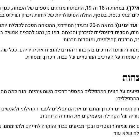
: במאות ה-18 וה-19, התפתחו מנהגים נוספים של הנצחה
לים ובתי כנסת. בנוסף, החלה הפופולריות של לוחות זיכרון ושילוט בב
: במאה ה-20 ובעידן המודרני, ההנצחה הפכה לכוללת י
דמים, מסכים דיגיטליים לזיכרון והנצחה. כמו כן, נהוג להנציח אנשים
ר, מרכזים קהילתיים, ומוסדות תרבות.
חו והשתנו הדרכים בהן בחרו יהודים להנציח את יקיריהם. ככל שהז
א שומרת על הערכים המרכזיים של כבוד, זיכרון, ומסורת.
צחות
יעים על חווית המתפללים במספר דרכים משמעותיות. הנה כמה מהא
המתפללים:
כרון מעוררים זיכרון ומחברים את המתפללים לעבר הקהילתי ולאנשים
ריה של הקהילה ומעמיקים את החוויה הרוחנית.
ים את שמות הנפטרים ובכך מביעים כבוד והוקרה לחייהם ולתרומתם.
לה שלא עוד.