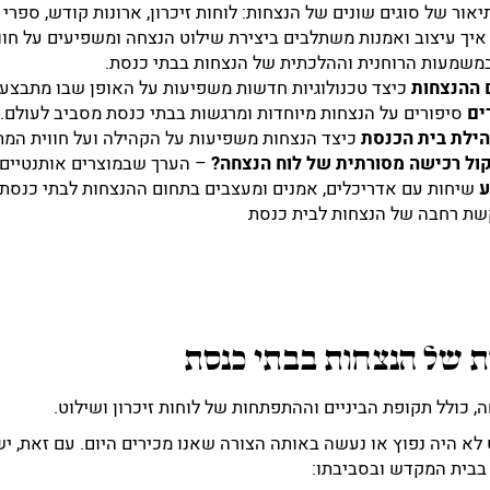
יאור של סוגים שונים של הנצחות: לוחות זיכרון, ארונות קודש, ספרי 
איך עיצוב ואמנות משתלבים ביצירת שילוט הנצחה ומשפיעים על חוו
במשמעות הרוחנית וההלכתית של הנצחות בבתי כנסת.
 ההנצחות
כיצד טכנולוגיות חדשות משפיעות על האופן שבו מתבצע
דים
סיפורים על הנצחות מיוחדות ומרגשות בבתי כנסת מסביב לעולם.
ילת בית הכנסת
כיצד הנצחות משפיעות על הקהילה ועל חווית המת
ול רכישה מסורתית של לוח הנצחה?
– הערך שבמוצרים אותנטיים
ע
שיחות עם אדריכלים, אמנים ומעצבים בתחום ההנצחות לבתי כנסת.
שת רחבה של הנצחות לבית כנסת
 של הנצחות בבתי כנסת
 כולל תקופת הביניים וההתפתחות של לוחות זיכרון ושילוט.
לא היה נפוץ או נעשה באותה הצורה שאנו מכירים היום. עם זאת, יש
בבית המקדש ובסביבתו: