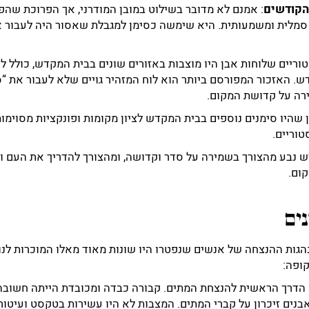
הקודשים
: אמנם לא מדובר בשילוט במובן המודרני, אך הפרוכת שהפ
מלית ומשמעותית. היא שימשה כסימן למגבלת שאסור היה לעבור אל
טוריים שלוחות אבן היו מוצבות באזורים שונים בבית המקדש, כולל לו
. האזכור המפורסם ביותר הוא לוח המזהיר גויים שלא לעבור את “סו
רה על קדושת המקום.
ן שהיו סימנים נוספים בבית המקדש לציון מקומות ופונקציות מסוימות
טוריים.
ש נבע מהצורך בשמירה על סדר וקדושה, ומהצורך להדריך את העם וא
ום.
ים
הגות ההנצחה של אנשים שנפטרו היו שונות מאוד מאלו המוכרות לנו
ופה:
 הדרך הראשית להנצחת המתים. קבורה כבדה ומכובדת הייתה חשובה 
אבנים זיכרון על קברי המתים. המצבות לא היו עשירות בטקסט ועיטורי