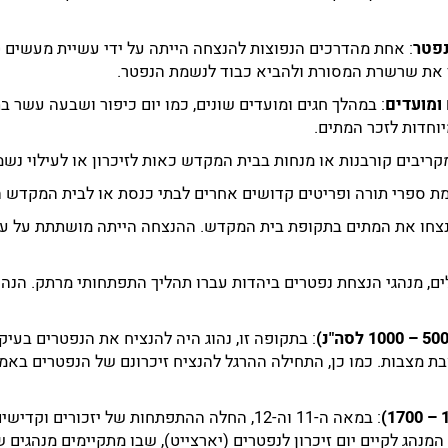
נפטר
: אחת מהדרכים הנפוצות להנצחה הייתה על ידי עשיית מעשים 
 את שרשרת המסורת ולהביא כבוד לנשמת הנפטר.
 ומועדים
: במהלך חגים ומועדים שונים, כמו יום כיפור ושבעה עשר בתמ
יוחדות לזכר המתים.
 מקריבים קורבנות או מנחות בבית המקדש כאות לזיכרון או לעילוי נש
מת ספרי תורה ופריטים קדושים אחרים לבתי כנסת או לבית המקדש 
צחו את המתים בתקופת בית המקדש. ההנצחה הייתה מושתתת על ערכי
ם, מנהגי הנצחת נפטרים ביהדות עברו תהליך התפתחותי מרתק. הנה 
: בתקופה זו, נהוג היה להנציח את הנפטרים בעי
ת מצבות. כמו כן, התחילה ההרגל להנציח זיכרונם של הנפטרים באמ
: במאה ה-11 וה-12, החלה ההתפתחות של יזכורי
המנהג לקיים יום זיכרון לנפטרים (יארצייט), שבו מתקיימים מנהגים ש