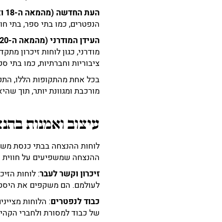
העת החדשה (מהמאה ה-18 ואילך)
הנפטרים, כמו בתי ספר, בתי חו
העידן המודרני (מהמאה ה-20 ועד ימינו)
מודרני, כגון לוחות זיכרון מתק
ציבוריות וחברתיות, כמו בתי ספ
בכל אחת מהתקופות הללו, התפת
מורכבת ומגוונת יותר, תוך שהי
עיצוב ואמנות בהנ
לוחות ההנצחה בבתי כנסת משפ
ההנצחה שמשפיעים על חווית 
זיכרון וקשר לעבר
: לוחות הזי
לעולמם. הם משקפים את היסטו
כבוד לנפטרים
: הלוחות מציינ
של כבוד למסורת ולחברי הקהי