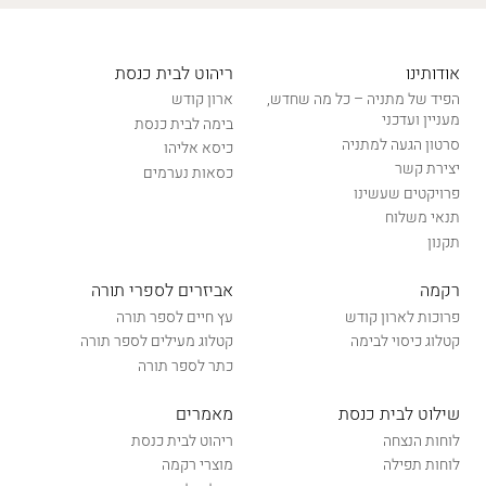
אודותינו
ריהוט לבית כנסת
הפיד של מתניה – כל מה שחדש,
ארון קודש
מעניין ועדכני
בימה לבית כנסת
סרטון הגעה למתניה
כיסא אליהו
יצירת קשר
כסאות נערמים
פרויקטים שעשינו
תנאי משלוח
תקנון
רקמה
אביזרים לספרי תורה
פרוכות לארון קודש
עץ חיים לספר תורה
קטלוג כיסוי לבימה
קטלוג מעילים לספר תורה
כתר לספר תורה
שילוט לבית כנסת
מאמרים
לוחות הנצחה
ריהוט לבית כנסת
לוחות תפילה
מוצרי רקמה