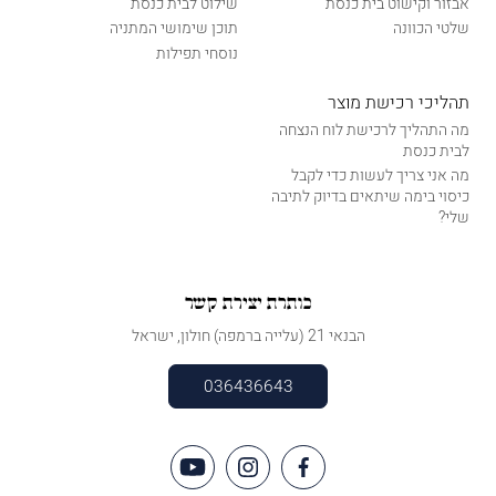
אבזור וקישוט בית כנסת
שילוט לבית כנסת
שלטי הכוונה
תוכן שימושי המתניה
נוסחי תפילות
תהליכי רכישת מוצר
מה התהליך לרכישת לוח הנצחה
לבית כנסת
מה אני צריך לעשות כדי לקבל
כיסוי בימה שיתאים בדיוק לתיבה
שלי?
כותרת יצירת קשר
הבנאי 21 (עלייה ברמפה) חולון, ישראל
036436643