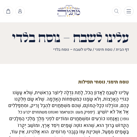
תפריט
עלינו לשבח – נוסח בלדי
דף הבית
/
נוסח תימני
/
עלינו לשבח – נוסח בלדי
נוסח תימני
נוסחי תפילות
,
עָלֵינוּ לְשַׁבֵּחַ לַאֲדוֹן הַכֹּל, לָתֵת גְּדֻלָּה לְיוֹצֵר בְּרֵאשִׁית, שֶׁלֹּא עָשָׂנוּ
כְּגוֹיֵי הָאֲרָצוֹת, וְלֹא שָׂמָנוּ כְּמִשְׁפְּחוֹת הָאֲדָמָה. שֶׁלֹּא שָׂם חֶלְקֵנוּ
כָּהֶם, וגוֹרָלֵנוּ כְּכָל-הֲמוֹנָם, שֶׁהֵם מִשְׁתַּחֲוִים לְהֶבֶל וָרִיק, וּמִתְפַּלְּלִים
אֶל אֵל לֹא יוֹשִׁיעַ.
(יפסיק מעט. וכשיאמר ואנחנו משתחוים יכרע כל
וַאֲנַחְנוּ
כּוֹרְעִים וּמִשְׁתַּחֲוִים וּמוֹדִים
לִפְנֵי מֶלֶךְ מַלְכֵי הַמְּלָכִים
גופו:)
הַקָּדוֹשׁ בָּרוּךְ הוּא, שֶׁהוּא נוֹטֶה שָׁמַיִם וְיֹסֵד אָרֶץ, וּמוֹשַׁב יְקָרוֹ
בַּשָּׁמַיִם מִמַּעַל, וּשְׁכִינַת עֻזּוֹ בְּגָבְהֵי מְרוֹמִים. הוּא אֱלֹהֵינוּ,
אֵין עוֹד,