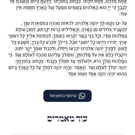
אֱמֶת מַלְכֵּנוּ, אֶפֶס זוּלָתוֹ. כַּכָּתוּב בְּתוֹרָתוֹ:
וְיָדַעְתָּ הַיּוֹם וַהֲשֵׁבֹתָ אֶל
לְבָבֶךָ כִּי יְיָ הוּא הָאֱלֹהִים בַּשָּׁמַיִם מִמַּעַל וְעַל הָאָרֶץ מִתָּחַת אֵין
עוֹד:
עַל
-כֵּן נְקַוֶּה-
לָּךְ
יְהֹוָה אֱלֹהֵינוּ, לִרְאוֹת מְהֵרָה בְּתִפְאֶרֶת
עֻזָּךְ
,
לְהַעֲבִיר גִּלּוּלִים מִן הָאָרֶץ, וְהָאֱלִילִים כָּרוֹת יִכָּרֵתוּן,
לְתַכֵּן
עוֹלָם
בְּמַלְכוּת שַׁדַּי, וְכָל בְּנֵי בָשָׂר יִקְרְאוּ בִשְׁמֶךָ, לְהַפְנוֹת אֵלֶיךָ כָּל רִשְׁעֵי
אָרֶץ. יַכִּירוּ וְיֵדְעוּ כָּל יוֹשְׁבֵי תֵבֵל, כִּי-לְךָ תִּכְרַע כָּל-בֶּרֶךְ, תִּשָּׁבַע כָּל
לָשׁוֹן. לְפָנֶיךָ יְהֹוָה אֱלֹהֵינוּ יִכְרְעוּ וְיִפֹּלוּ, וְלִכְבוֹד שִׁמְךָ יְקָר יִתֵּנוּ,
וִיקַבְּלוּ כֻלָּם אֶת עֹל מַלְכוּתֶךָ, וְתִמְלֹךְ עֲלֵיהֶם מְהֵרָה לְעוֹלָם וָעֶד. כִּי
הַמַּלְכוּת שֶׁלְּךָ הִיא, וּלְעוֹלְמֵי עַד תִּמְלֹךְ בְּכָבוֹד. כַּכָּתוּב
בְּתוֹרָתָךְ:
יְהוָה
יִמְלֹךְ לְעֹלָם וָעֶד. וְנֶאֱמַר: וְהָיָה
יְהוָה
לְמֶלֶךְ עַל כָּל הָאָרֶץ בַּיּוֹם
הַהוּא יִהְיֶה
יְהוָה
אֶחָד וּשְׁמוֹ אֶחָד.
שיתוף בוואצאפ
עוד מאמרים